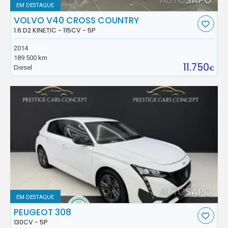
EM DESTAQUE
VOLVO V40 CROSS COUNTRY
1.6 D2 KINETIC - 115CV - 5P
2014
189.500 km
11.750
Diesel
€
EM DESTAQUE
PEUGEOT 308
130CV - 5P