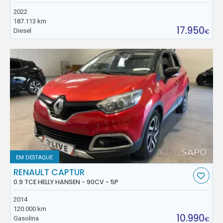
2022
187.113 km
17.950
Diesel
€
EM DESTAQUE
RENAULT CAPTUR
0.9 TCE HELLY HANSEN - 90CV - 5P
2014
120.000 km
10.990
Gasolina
€