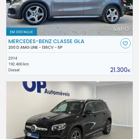
EM DESTAQUE
MERCEDES-BENZ CLASSE GLA
200 D AMG LINE - 136CV - 5P
2014
192.400 km
21.300
Diesel
€