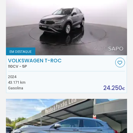
EM DESTAQUE
VOLKSWAGEN T-ROC
110CV - 5P
2024
43.171 km
24.250
Gasolina
€