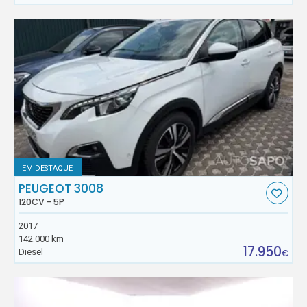
EM DESTAQUE
PEUGEOT 3008
120CV - 5P
2017
142.000 km
17.950
Diesel
€