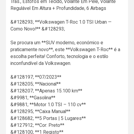
Tras., Estofos em Tecido, Volante Em Pele, Volante
Regulável Em Altura + Profundidade, 6 Airbags
&#128293; **Volkswagen T-Roc 1.0 TSI Urban —
Como Novo!** &#128293;
Se procura um **SUV moderno, económico e
praticamente novo**, este **Volkswagen T-Roc** é a
escolha perfeita! Conforto, tecnologia e o estilo
inconfundível da Volkswagen.
&#128197; **07/2023**
&#128205; **Nacional**
&#128207; **Apenas 15.100 km**
&#9981; **Gasolina**
&#9881; **Motor 1.0 TSI – 110 cv**
&#128295; **Caixa Manual**
&#128682; **5 Portas | 5 Lugares**
&#127912; **Cor: Preto**
&#128100; **1 Registo**