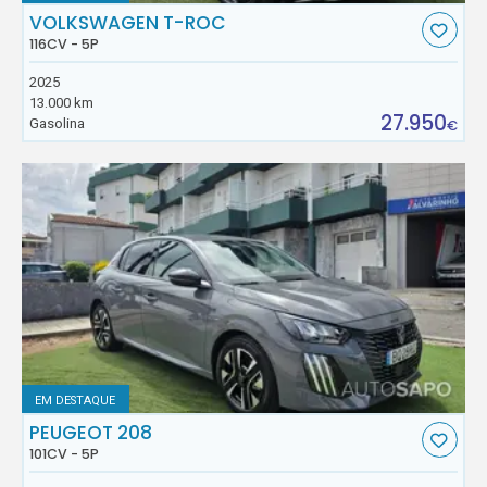
VOLKSWAGEN T-ROC
116CV - 5P
2025
13.000 km
27.950
Gasolina
€
EM DESTAQUE
PEUGEOT 208
101CV - 5P