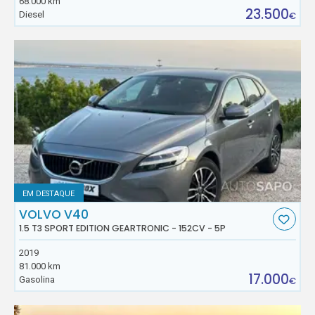
68.000 km
23.500
Diesel
€
EM DESTAQUE
VOLVO V40
1.5 T3 SPORT EDITION GEARTRONIC - 152CV - 5P
2019
81.000 km
17.000
Gasolina
€