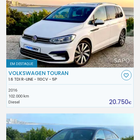
EM DESTAQUE
VOLKSWAGEN TOURAN
1.6 TDI R-LINE - 110CV - 5P
2016
102.000 km
20.750
Diesel
€