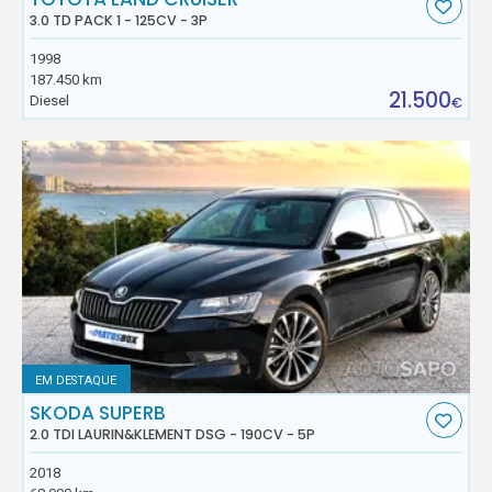
3.0 TD PACK 1 - 125CV - 3P
1998
187.450 km
21.500
Diesel
€
EM DESTAQUE
SKODA SUPERB
2.0 TDI LAURIN&KLEMENT DSG - 190CV - 5P
2018