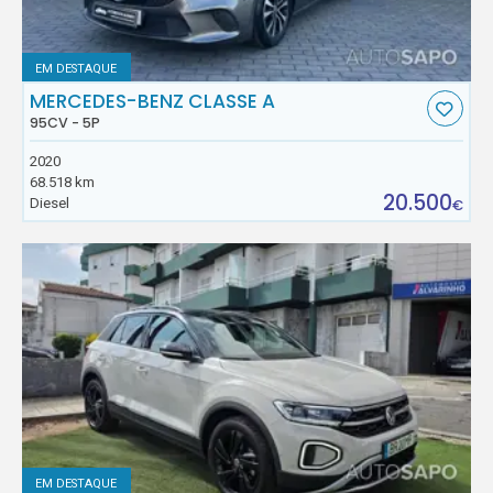
EM DESTAQUE
MERCEDES-BENZ CLASSE A
95CV - 5P
2020
68.518 km
20.500
Diesel
€
EM DESTAQUE