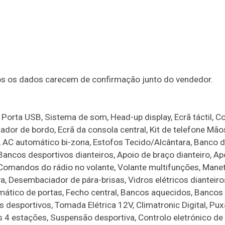
dos os dados carecem de confirmação junto do vendedor.
 Porta USB, Sistema de som, Head-up display, Ecrã táctil, C
dor de bordo, Ecrã da consola central, Kit de telefone Mãos
AC automático bi-zona, Estofos Tecido/Alcântara, Banco 
ancos desportivos dianteiros, Apoio de braço dianteiro, Ap
, Comandos do rádio no volante, Volante multifunções, Mane
, Desembaciador de pára-brisas, Vidros elétricos dianteiro
omático de portas, Fecho central, Bancos aquecidos, Bancos 
os desportivos, Tomada Elétrica 12V, Climatronic Digital, Pu
us 4 estações, Suspensão desportiva, Controlo eletrónico de