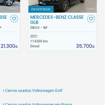
EM DESTAQUE
SSE
MERCEDES-BENZ CLASSE
GLB
P
116CV - 5P
2021
114.000 km
21.300
35.700
Diesel
€
€
Carros usados Volkswagen Golf
Carros usados Volkswagen em Braga