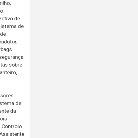
ilho,
do
activo de
 Sistema de
 de
ondutor,
irbags
e segurança
rtas sobre
anteiro,
-
isores
Sistema de
ente da
óis
, Controlo
 Assistente