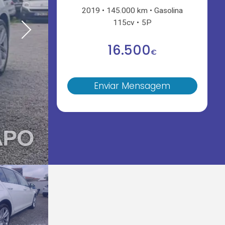
2019
145.000 km
Gasolina
115cv
5P
16.500
€
Enviar Mensagem