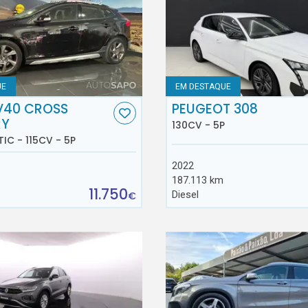
UE
EM DESTAQUE
V40 CROSS
PEUGEOT 308
RY
130CV - 5P
TIC - 115CV - 5P
2022
187.113 km
11.750
Diesel
€