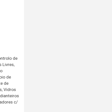
ontrolo de
 Livres,
do
oio de
te de
s, Vidros
dianteiros
xadores c/