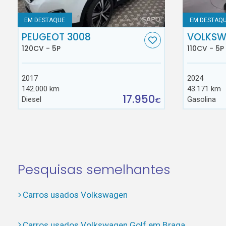
EM DESTAQUE
EM DESTAQ
PEUGEOT 3008
VOLKSW
120CV - 5P
110CV - 5P
2017
2024
142.000 km
43.171 km
17.950
Diesel
Gasolina
€
Pesquisas semelhantes
Carros usados Volkswagen
Carros usados Volkswagen Golf em Braga