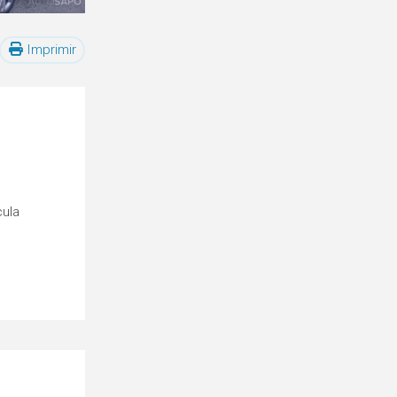
Imprimir
cula
o