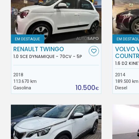
EM DESTAQUE
EM DESTAQ
RENAULT TWINGO
VOLVO 
COUNT
1.0 SCE DYNAMIQUE - 70CV - 5P
1.6 D2 KINE
2018
2014
113.670 km
189.500 km
10.500
Gasolina
Diesel
€