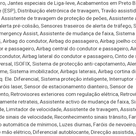
ro, Jantes especiais de Liga-leve, Acabamentos em Preto Br
 (ESP), Distribuição eletrónica de travagem, Travão assisti
 Assistente de travagem de proteção de peões, Assistente 
lerta pré-colisão, Sensores traseiros de alerta de tráfego,
Emergency Assist, Assistente de mudança de faixa, Sistema
Airbag do condutor, Airbag do passageiro, Airbag joelho c
r e passageiro, Airbag central do condutor e passageiro, A
o condutor, Airbag lateral do condutor e passageiro, Cinto d
sversal, ISOFIX, Sistema de protecção anti-capotamento, Ale
e, Sistema imobilizador, Airbags laterais, Airbag cortina di
. Ele. Diferencial, Sistema proteção inteligente, Interruptor 
aróis laser, Sensor de estacionamento dianteiro, Sensor de
to, Retrovisores exteriores com regulação elétrica, Retrov
camente retrateis, Assistente activo de mudança de faixa, 
de, Limitador de velocidade, Assistente de travagem, Assist
 sinais de velocidade, Reconhecimento sinais trânsito, Far
o automática de mínimos, Luzes diurnas, Faróis de nevoeiro
mão elétrico, Diferencial autoblocante, Direcção assistida,