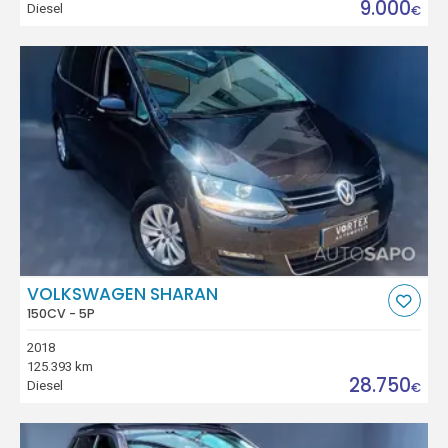
9.000
Diesel
€
VOLKSWAGEN SHARAN
150CV - 5P
2018
125.393 km
28.750
Diesel
€