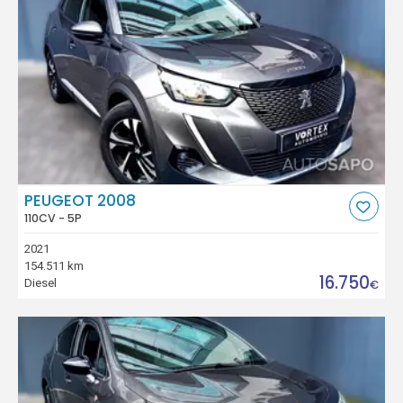
PEUGEOT 2008
110CV - 5P
2021
154.511 km
16.750
Diesel
€