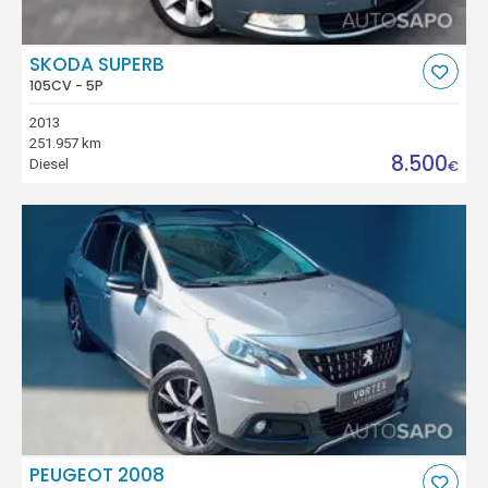
SKODA SUPERB
105CV - 5P
2013
251.957 km
8.500
Diesel
€
PEUGEOT 2008