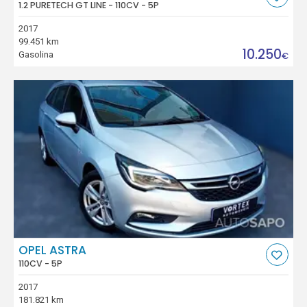
1.2 PURETECH GT LINE - 110CV - 5P
2017
99.451 km
10.250
Gasolina
€
OPEL ASTRA
110CV - 5P
2017
181.821 km