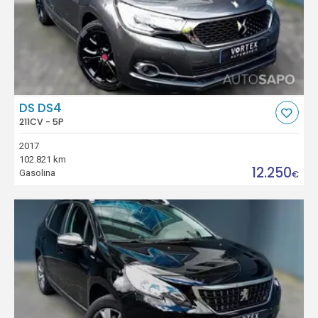
DS DS4
211CV - 5P
2017
102.821 km
12.250
Gasolina
€