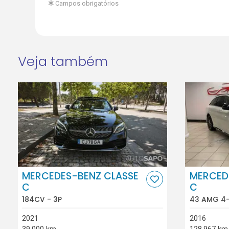
Campos obrigatórios
Veja também
MERCEDES-BENZ CLASSE
MERCED
C
C
184CV - 3P
43 AMG 4-
2021
2016
39.000 km
128.967 km