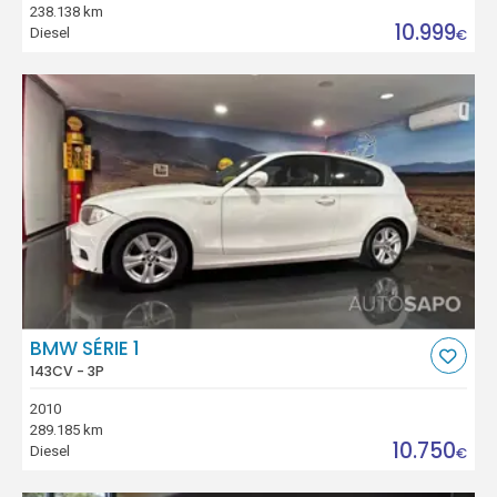
238.138 km
10.999
Diesel
€
BMW SÉRIE 1
143CV - 3P
2010
289.185 km
10.750
Diesel
€