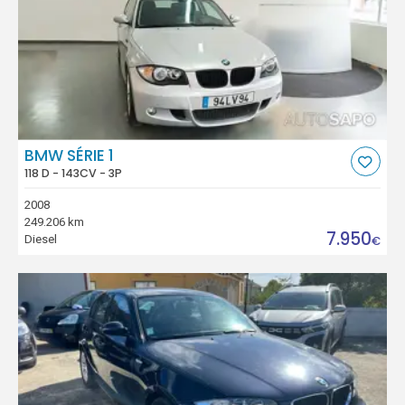
BMW SÉRIE 1
118 D - 143CV - 3P
2008
249.206 km
7.950
Diesel
€