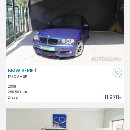
BMW SÉRIE 1
177CV - 2P
2008
256.563 km
11.970
Diesel
€