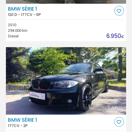
BMW SÉRIE 1
120 D - 177CV - 5P
2010
294.000 km
6.950
Diesel
€
BMW SÉRIE 1
177CV - 2P