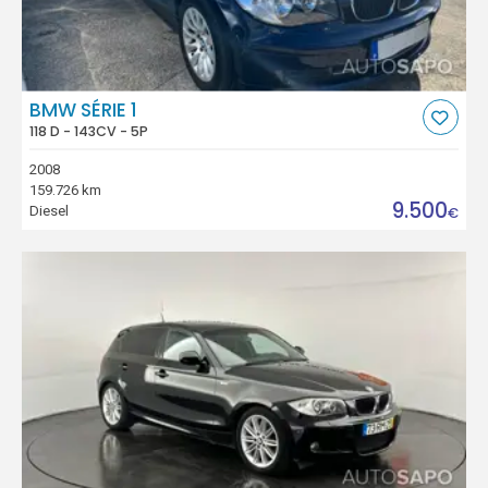
BMW SÉRIE 1
118 D - 143CV - 5P
2008
159.726 km
9.500
Diesel
€