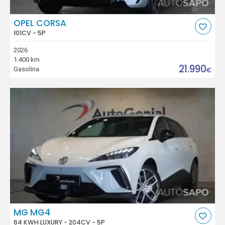
OPEL CORSA
101CV - 5P
2026
1.400 km
21.990
Gasolina
€
MG MG4
64 KWH LUXURY - 204CV - 5P