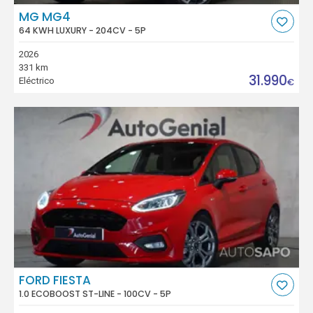
MG MG4
64 KWH LUXURY - 204CV - 5P
2026
331 km
31.990
Eléctrico
€
FORD FIESTA
1.0 ECOBOOST ST-LINE - 100CV - 5P