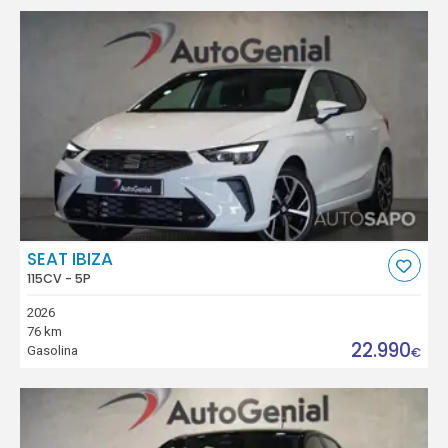
SEAT IBIZA
115CV - 5P
2026
76 km
22.990
Gasolina
€