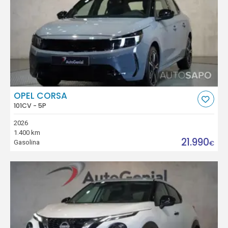
OPEL CORSA
101CV - 5P
2026
1.400 km
21.990
Gasolina
€