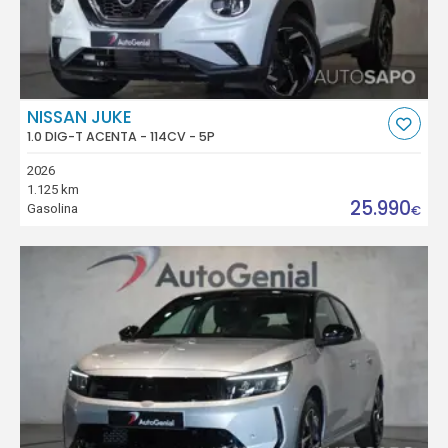
NISSAN JUKE
1.0 DIG-T ACENTA - 114CV - 5P
2026
1.125 km
25.990
Gasolina
€