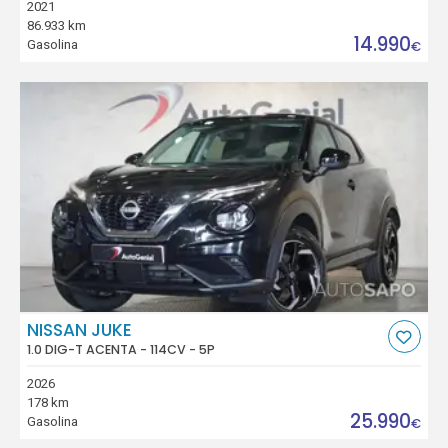
2021
86.933 km
14.990
Gasolina
€
NISSAN JUKE
1.0 DIG-T ACENTA - 114CV - 5P
2026
178 km
25.990
Gasolina
€