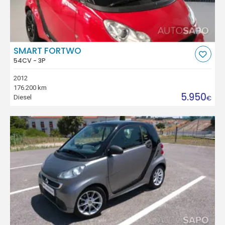
SMART FORTWO
54CV - 3P
2012
176.200 km
5.950
Diesel
€