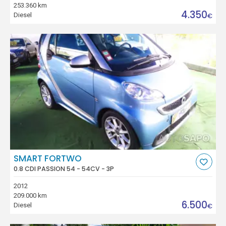
253.360 km
4.350
Diesel
€
SMART FORTWO
0.8 CDI PASSION 54 - 54CV - 3P
2012
209.000 km
6.500
Diesel
€