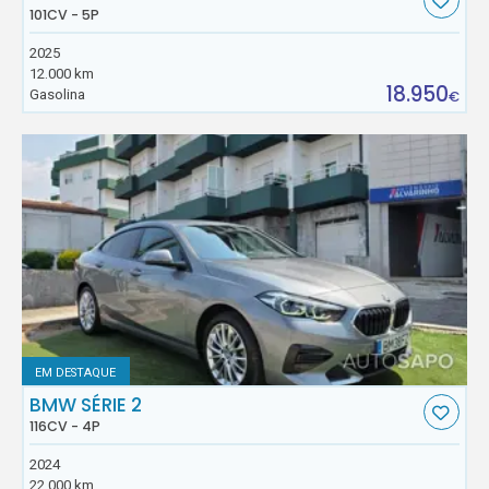
101CV - 5P
2025
12.000 km
18.950
Gasolina
€
EM DESTAQUE
BMW SÉRIE 2
116CV - 4P
2024
22.000 km