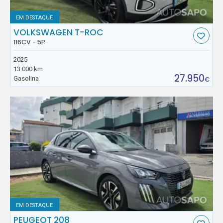
EM DESTAQUE
VOLKSWAGEN T-ROC
116CV - 5P
2025
13.000 km
27.950
Gasolina
€
EM DESTAQUE
PEUGEOT 208