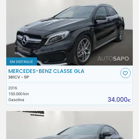
EM DESTAQUE
MERCEDES-BENZ CLASSE GLA
381CV - 5P
2016
150.000 km
34.000
Gasolina
€