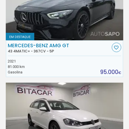
EM DESTAQUE
MERCEDES-BENZ AMG GT
43 4MATIC+ - 367CV - 5P
2021
81.000 km
95.000
Gasolina
€