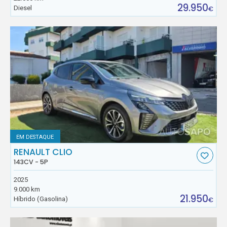
29.950
Diesel
€
EM DESTAQUE
RENAULT CLIO
143CV - 5P
2025
9.000 km
21.950
Híbrido (Gasolina)
€