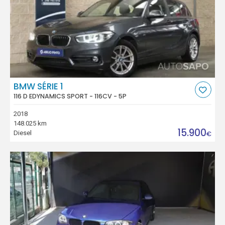
BMW SÉRIE 1
116 D EDYNAMICS SPORT - 116CV - 5P
2018
148.025 km
15.900
Diesel
€