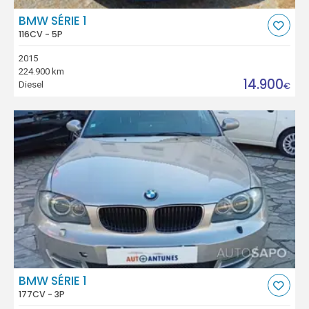
BMW SÉRIE 1
116CV - 5P
2015
224.900 km
14.900
Diesel
€
BMW SÉRIE 1
177CV - 3P