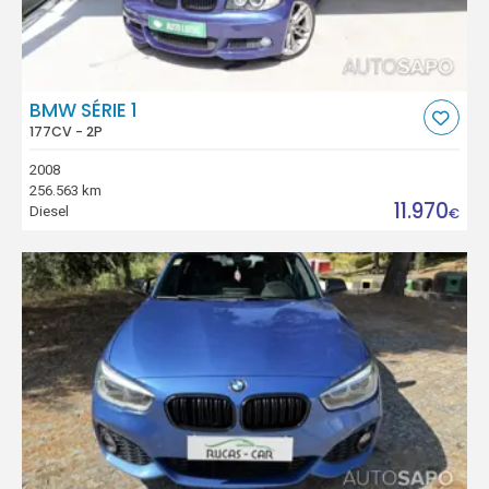
BMW SÉRIE 1
177CV - 2P
2008
256.563 km
11.970
Diesel
€