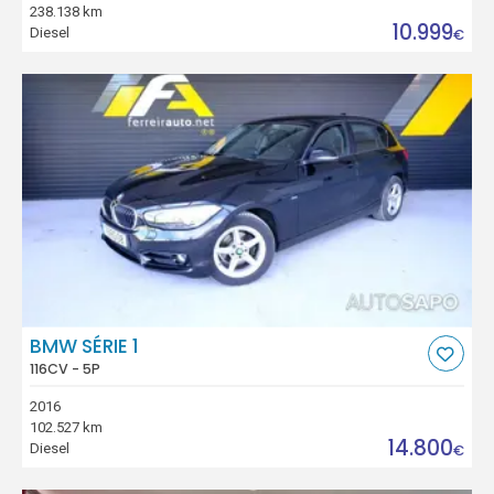
238.138 km
10.999
Diesel
€
BMW SÉRIE 1
116CV - 5P
2016
102.527 km
14.800
Diesel
€