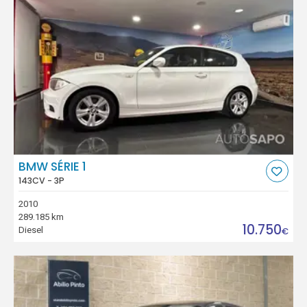
BMW SÉRIE 1
143CV - 3P
2010
289.185 km
10.750
Diesel
€