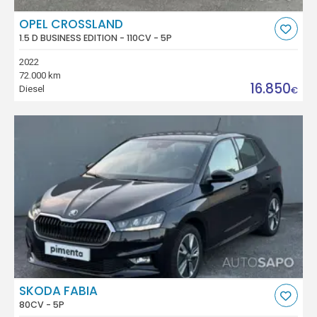
OPEL CROSSLAND
1.5 D BUSINESS EDITION - 110CV - 5P
2022
72.000 km
16.850
Diesel
€
SKODA FABIA
80CV - 5P