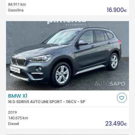
84.911 km
16.900
Gasolina
€
BMW X1
16 D SDRIVE AUTO LINE SPORT - 116CV - 5P
2019
140.675 km
23.490
Diesel
€