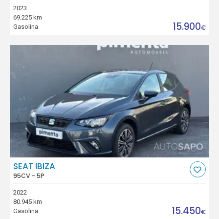
2023
69.225 km
15.900
Gasolina
€
SEAT IBIZA
95CV - 5P
2022
80.945 km
15.450
Gasolina
€