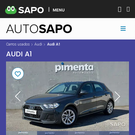
MENU
Carros usados
Audi
Audi A1
AUDI A1