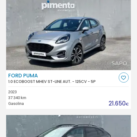
FORD PUMA
1.0 ECOBOOST MHEV ST-LINE AUT. - 125CV - 5P
2023
37.340 km
21.650
Gasolina
€