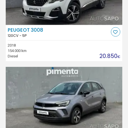
PEUGEOT 3008
120CV - 5P
2018
154.000 km
20.850
Diesel
€