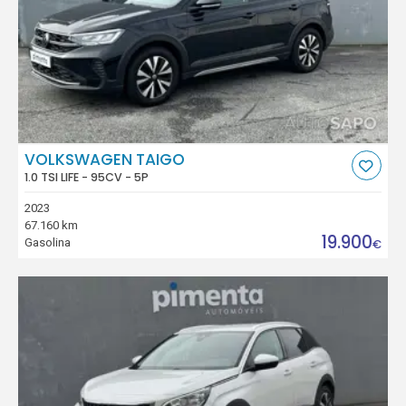
VOLKSWAGEN TAIGO
1.0 TSI LIFE - 95CV - 5P
2023
67.160 km
19.900
Gasolina
€