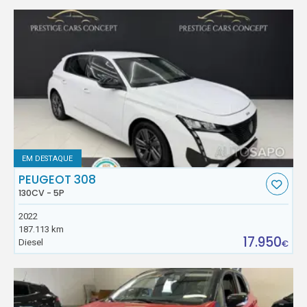
EM DESTAQUE
PEUGEOT 308
130CV - 5P
2022
187.113 km
17.950
Diesel
€