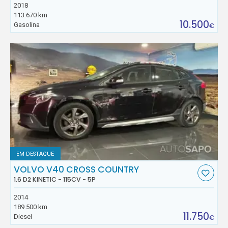
2018
113.670 km
10.500
Gasolina
€
EM DESTAQUE
VOLVO V40 CROSS COUNTRY
1.6 D2 KINETIC - 115CV - 5P
2014
189.500 km
11.750
Diesel
€