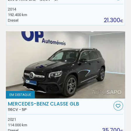
2014
192.400 km
21.300
Diesel
€
EM DESTAQUE
MERCEDES-BENZ CLASSE GLB
116CV - 5P
2021
114.000 km
35.700
Diesel