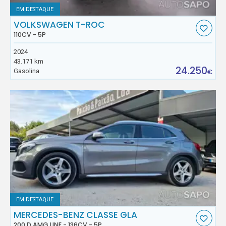
EM DESTAQUE
VOLKSWAGEN T-ROC
110CV - 5P
2024
43.171 km
24.250
Gasolina
€
EM DESTAQUE
MERCEDES-BENZ CLASSE GLA
200 D AMG LINE - 136CV - 5P