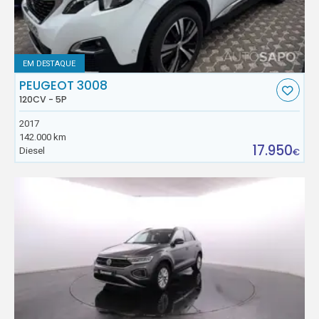
EM DESTAQUE
PEUGEOT 3008
120CV - 5P
2017
142.000 km
17.950
Diesel
€