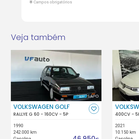
Campos obrigatórios
Veja também
VOLKSWAGEN GOLF
VOLKSW
RALLYE G 60 - 160CV - 5P
400CV - 5
1990
2021
242.000 km
10.150 km
46.950
Gasolina
Gasolina