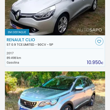
EM DESTAQUE
RENAULT CLIO
ST 0.9 TCE LIMITED - 90CV - 5P
2017
89.498 km
10.950
Gasolina
€