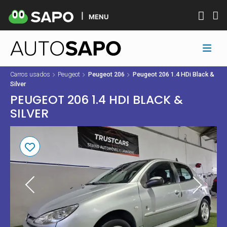
MENU
Carros usados
Peugeot
Peugeot 206
Peugeot 206 1.4 HDi Black &
Silver
PEUGEOT 206 1.4 HDI BLACK &
SILVER