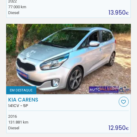
2022
77.000 km
13.950
Diesel
€
EM DESTAQUE
KIA CARENS
141CV - 5P
2016
131.881 km
12.950
Diesel
€