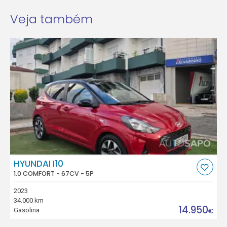
Veja também
HYUNDAI I10
1.0 COMFORT - 67CV - 5P
2023
34.000 km
14.950
Gasolina
€