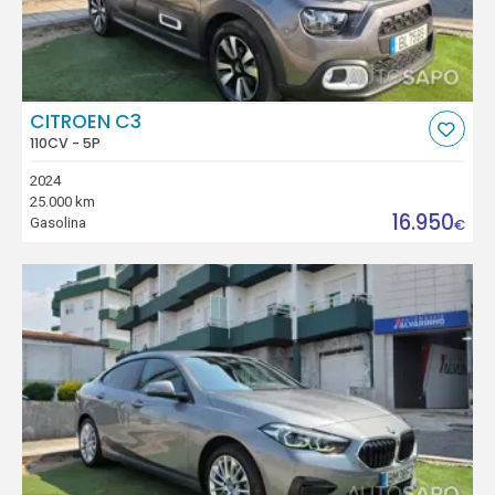
CITROEN C3
110CV - 5P
2024
25.000 km
16.950
Gasolina
€