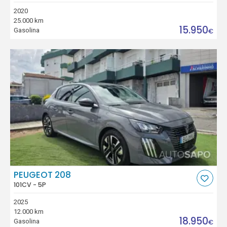
2020
25.000 km
15.950
Gasolina
€
PEUGEOT 208
101CV - 5P
2025
12.000 km
18.950
Gasolina
€