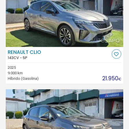
RENAULT CLIO
143CV - 5P
2025
9.000 km
21.950
Híbrido (Gasolina)
€