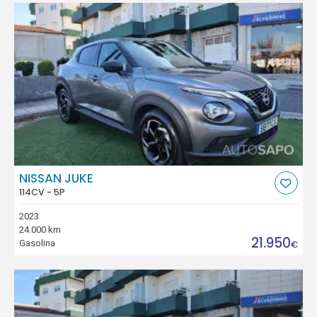
NISSAN JUKE
114CV - 5P
2023
24.000 km
21.950
Gasolina
€