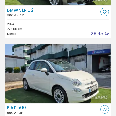
BMW SÉRIE 2
116CV - 4P
2024
22.000 km
29.950
Diesel
€
FIAT 500
69CV - 3P