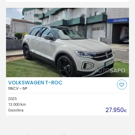
VOLKSWAGEN T-ROC
116CV - 5P
2025
13.000 km
27.950
Gasolina
€