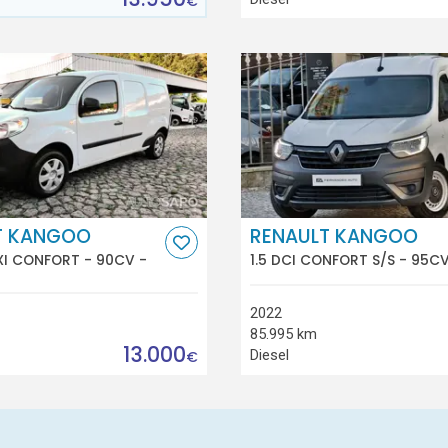
€
T KANGOO
RENAULT KANGOO
XI CONFORT - 90CV -
1.5 DCI CONFORT S/S - 95CV
2022
85.995 km
13.000
Diesel
€