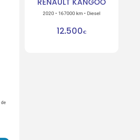
RENAULT KANGOO
2020
167000 km
Diesel
12.500
€
 de