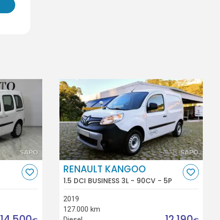
RENAULT KANGOO
1.5 DCI BUSINESS 3L - 90CV - 5P
2019
127.000 km
14.500
12.190
Diesel