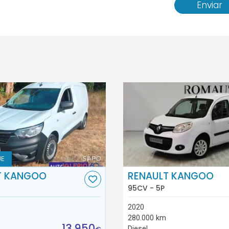
Enviar
UE
T KANGOO
RENAULT KANGOO
95CV - 5P
2020
280.000 km
13.950
Diesel