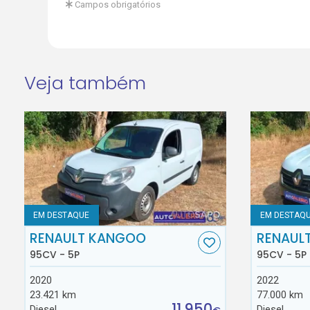
Campos obrigatórios
Veja também
EM DESTAQUE
EM DESTAQ
RENAULT KANGOO
RENAUL
95CV - 5P
95CV - 5P
2020
2022
23.421 km
77.000 km
11.950
Diesel
Diesel