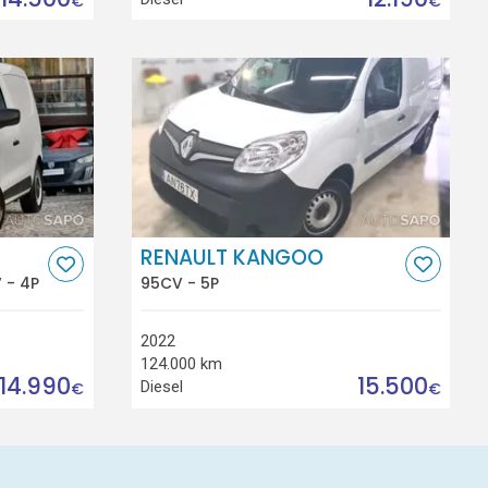
€
€
RENAULT KANGOO
 - 4P
95CV - 5P
2022
124.000 km
14.990
15.500
Diesel
€
€