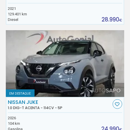
2021
129.401 km
28.990
Diesel
€
EM DESTAQUE
NISSAN JUKE
1.0 DIG-T ACENTA - 114CV - 5P
2026
104 km
24.990
Gasolina
€