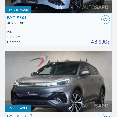
EM DESTAQUE
BYD SEAL
313CV - 5P
2026
1.200 km
48.990
Eléctrico
€
EM DESTAQUE
BYD ATTO 3