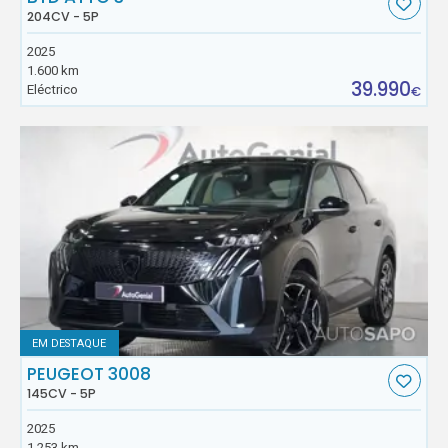
204CV - 5P
2025
1.600 km
39.990
Eléctrico
€
EM DESTAQUE
PEUGEOT 3008
145CV - 5P
2025
1.253 km