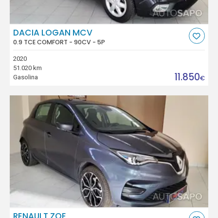
DACIA LOGAN MCV
0.9 TCE COMFORT - 90CV - 5P
2020
51.020 km
11.850
Gasolina
€
RENAULT ZOE