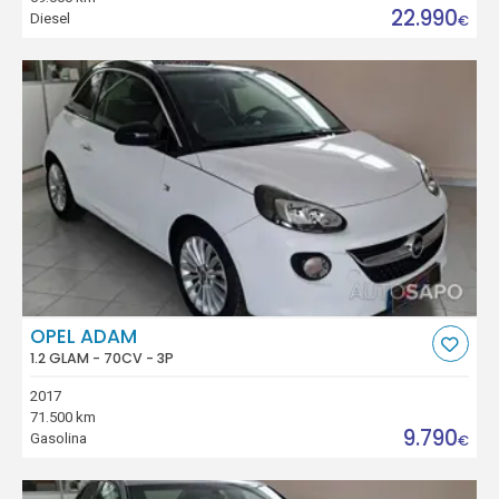
22.990
Diesel
€
OPEL ADAM
1.2 GLAM - 70CV - 3P
2017
71.500 km
9.790
Gasolina
€