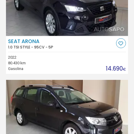
SEAT ARONA
1.0 TSI STYLE - 95CV - 5P
2022
80.430 km
14.690
Gasolina
€