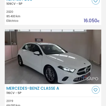
109CV - 5P
2020
85.400 km
16.050
Eléctrico
€
MERCEDES-BENZ CLASSE A
116CV - 5P
2019
69.000 km