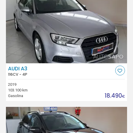
AUDI A3
116CV - 4P
2019
103.100 km
18.490
Gasolina
€