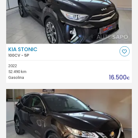
KIA STONIC
100CV - 5P
2022
52.490 km
16.500
Gasolina
€