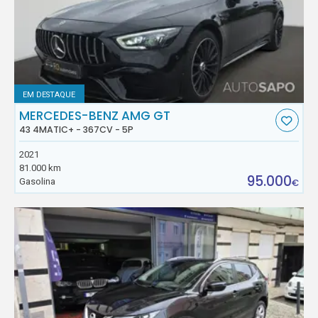
EM DESTAQUE
MERCEDES-BENZ AMG GT
43 4MATIC+ - 367CV - 5P
2021
81.000 km
95.000
Gasolina
€