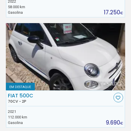
2022
58.000 km
17.250
Gasolina
€
EM DESTAQUE
FIAT 500C
70CV - 2P
2021
112.000 km
9.690
Gasolina
€