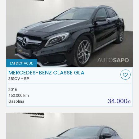
EM DESTAQUE
MERCEDES-BENZ CLASSE GLA
381CV - 5P
2016
150.000 km
34.000
Gasolina
€