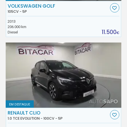
VOLKSWAGEN GOLF
105CV - 5P
2013
206.000 km
11.500
Diesel
€
EM DESTAQUE
RENAULT CLIO
1.0 TCE EVOLUTION - 100CV - 5P