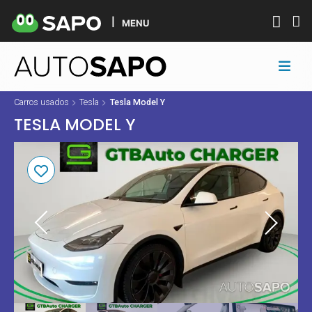
MENU
Carros usados
Tesla
Tesla Model Y
TESLA MODEL Y