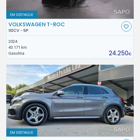
EM DESTAQUE
VOLKSWAGEN T-ROC
110CV - 5P
2024
43.171 km
24.250
Gasolina
€
EM DESTAQUE