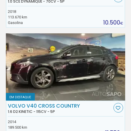
1.0 SCE DYNAMIQUE - 70CV - 5P
2018
113.670 km
10.500
Gasolina
€
EM DESTAQUE
VOLVO V40 CROSS COUNTRY
1.6 D2 KINETIC - 115CV - 5P
2014
189.500 km