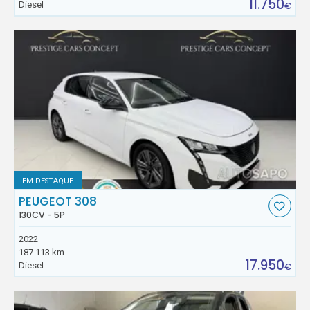
11.750
Diesel
€
EM DESTAQUE
PEUGEOT 308
130CV - 5P
2022
187.113 km
17.950
Diesel
€