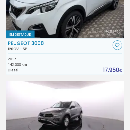
EM DESTAQUE
PEUGEOT 3008
120CV - 5P
2017
142.000 km
17.950
Diesel
€