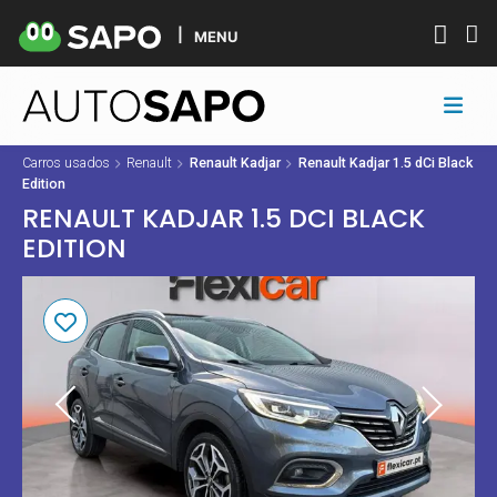
MENU
Carros usados
Renault
Renault Kadjar
Renault Kadjar 1.5 dCi Black
Edition
RENAULT KADJAR 1.5 DCI BLACK
EDITION