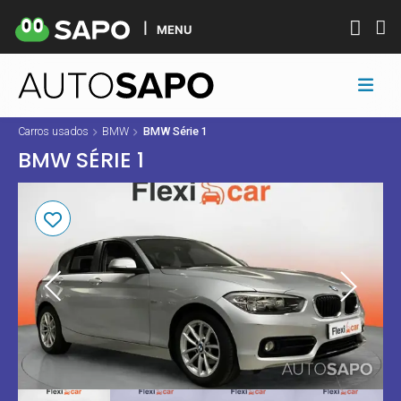
MENU
Carros usados
BMW
BMW Série 1
BMW SÉRIE 1