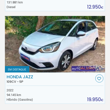
131.881 km
12.950
Diesel
€
EM DESTAQUE
HONDA JAZZ
109CV - 5P
2022
94.145 km
19.950
Híbrido (Gasolina)
€