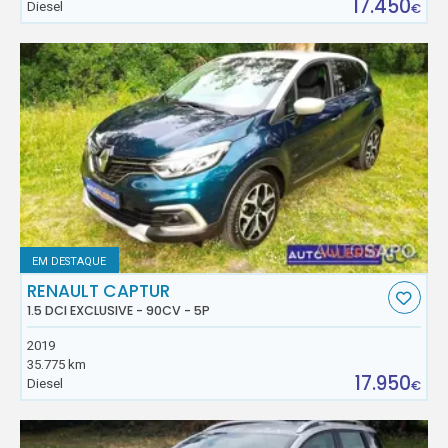
17.450
Diesel
€
EM DESTAQUE
RENAULT CAPTUR
1.5 DCI EXCLUSIVE - 90CV - 5P
2019
35.775 km
17.950
Diesel
€