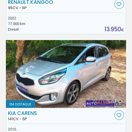
RENAULT KANGOO
95CV - 5P
2022
77.000 km
13.950
Diesel
€
EM DESTAQUE
KIA CARENS
141CV - 5P
2016