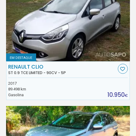
EM DESTAQUE
RENAULT CLIO
ST 0.9 TCE LIMITED - 90CV - 5P
2017
89.498 km
10.950
Gasolina
€