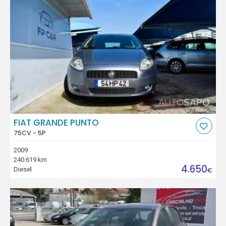
FIAT GRANDE PUNTO
75CV - 5P
2009
240.619 km
4.650
Diesel
€