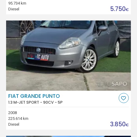
95.734 km
5.750
Diesel
€
FIAT GRANDE PUNTO
1.3 M-JET SPORT - 90CV - 5P
2008
225.614 km
3.850
Diesel
€