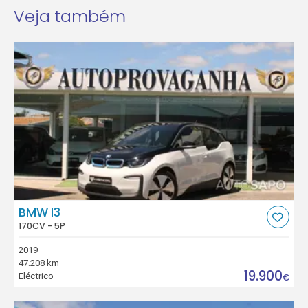
Veja também
BMW I3
170CV - 5P
2019
47.208 km
19.900
Eléctrico
€