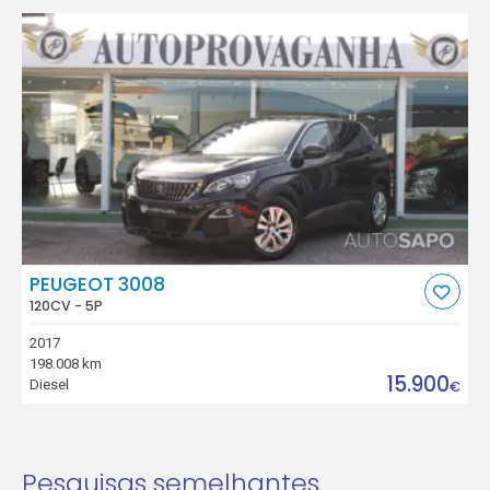
PEUGEOT 3008
120CV - 5P
2017
198.008 km
15.900
Diesel
€
Pesquisas semelhantes