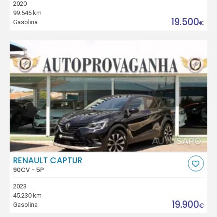
2020
99.545 km
19.500
Gasolina
€
RENAULT CAPTUR
90CV - 5P
2023
45.230 km
19.900
Gasolina
€