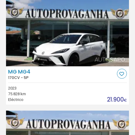
MG MG4
170CV - 5P
2023
75.828 km
21.900
Eléctrico
€