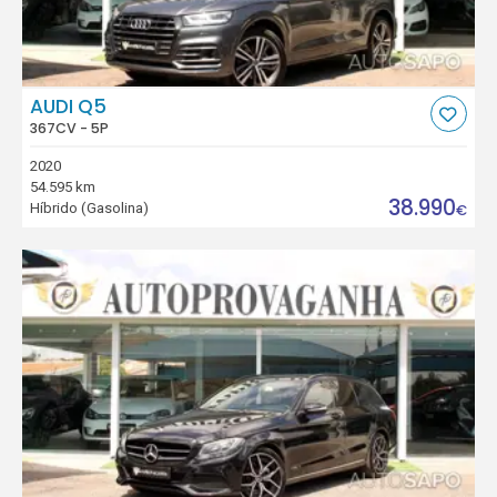
AUDI Q5
367CV - 5P
2020
54.595 km
38.990
Híbrido (Gasolina)
€