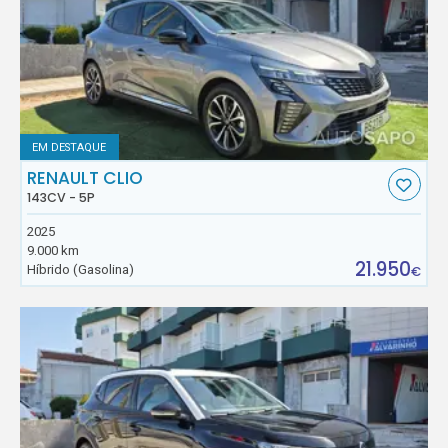
EM DESTAQUE
RENAULT CLIO
143CV - 5P
2025
9.000 km
21.950
Híbrido (Gasolina)
€