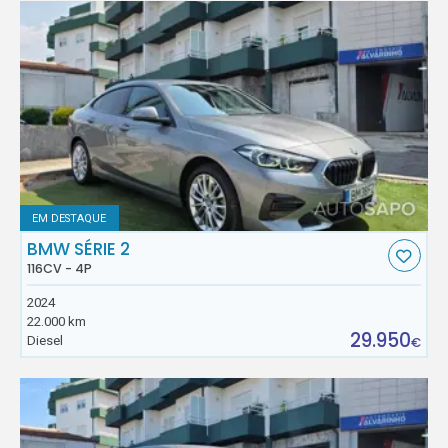
EM DESTAQUE
BMW SÉRIE 2
116CV - 4P
2024
22.000 km
29.950
Diesel
€