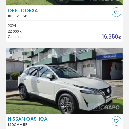
OPEL CORSA
100CV - 5P
2024
22.000 km
16.950
Gasolina
€
NISSAN QASHQAI
140CV - 5P