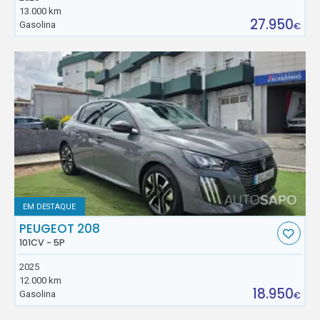
13.000 km
27.950
Gasolina
€
EM DESTAQUE
PEUGEOT 208
101CV - 5P
2025
12.000 km
18.950
Gasolina
€