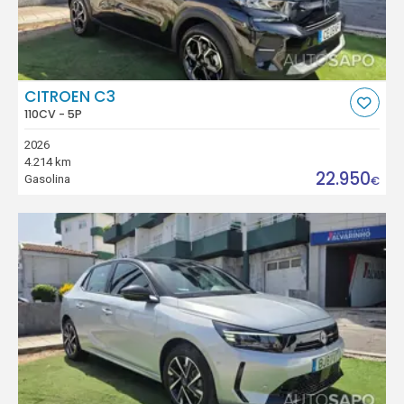
CITROEN C3
110CV - 5P
2026
4.214 km
22.950
Gasolina
€