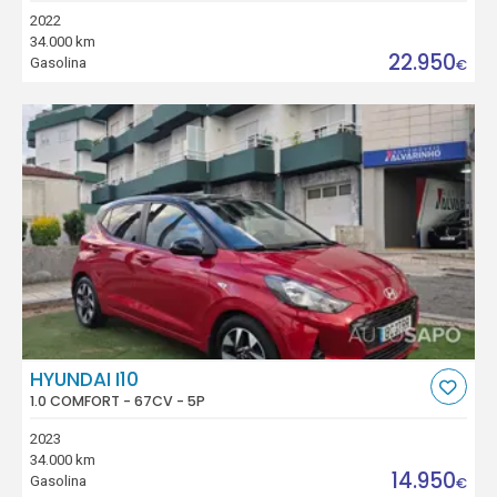
2022
34.000 km
22.950
Gasolina
€
HYUNDAI I10
1.0 COMFORT - 67CV - 5P
2023
34.000 km
14.950
Gasolina
€