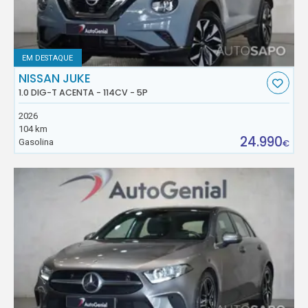
EM DESTAQUE
NISSAN JUKE
1.0 DIG-T ACENTA - 114CV - 5P
2026
104 km
24.990
Gasolina
€