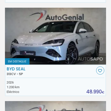
EM DESTAQUE
BYD SEAL
313CV - 5P
2026
1.200 km
48.990
Eléctrico
€