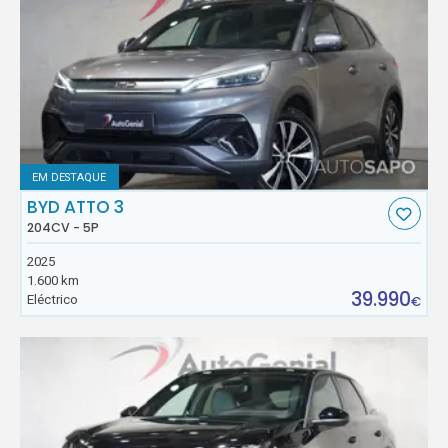
EM DESTAQUE
BYD ATTO 3
204CV - 5P
2025
1.600 km
39.990
Eléctrico
€