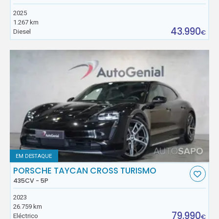
2025
1.267 km
43.990
Diesel
€
EM DESTAQUE
PORSCHE TAYCAN CROSS TURISMO
435CV - 5P
2023
26.759 km
79.990
Eléctrico
€