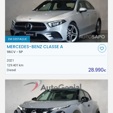
EM DESTAQUE
MERCEDES-BENZ CLASSE A
116CV - 5P
2021
129.401 km
28.990
Diesel
€