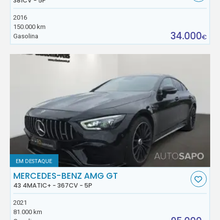
381CV - 5P
2016
150.000 km
34.000
Gasolina
€
EM DESTAQUE
MERCEDES-BENZ AMG GT
43 4MATIC+ - 367CV - 5P
2021
81.000 km