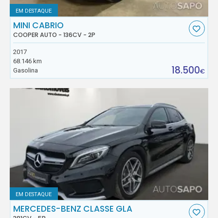
EM DESTAQUE
MINI CABRIO
COOPER AUTO - 136CV - 2P
2017
68.146 km
18.500
Gasolina
€
EM DESTAQUE
MERCEDES-BENZ CLASSE GLA