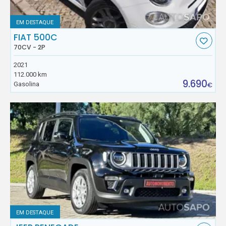
EM DESTAQUE
FIAT 500C
70CV - 2P
2021
112.000 km
9.690
Gasolina
€
EM DESTAQUE