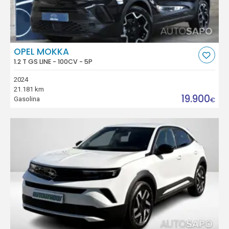
OPEL MOKKA
1.2 T GS LINE - 100CV - 5P
2024
21.181 km
19.900
Gasolina
€