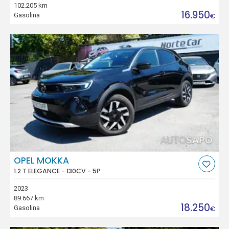
102.205 km
16.950
Gasolina
€
OPEL MOKKA
1.2 T ELEGANCE - 130CV - 5P
2023
89.667 km
18.250
Gasolina
€