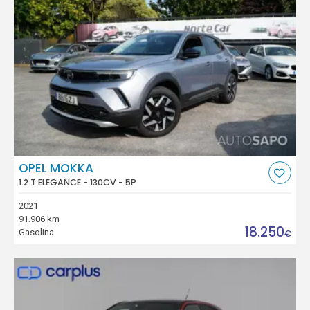
OPEL MOKKA
1.2 T ELEGANCE - 130CV - 5P
2021
91.906 km
18.250
Gasolina
€