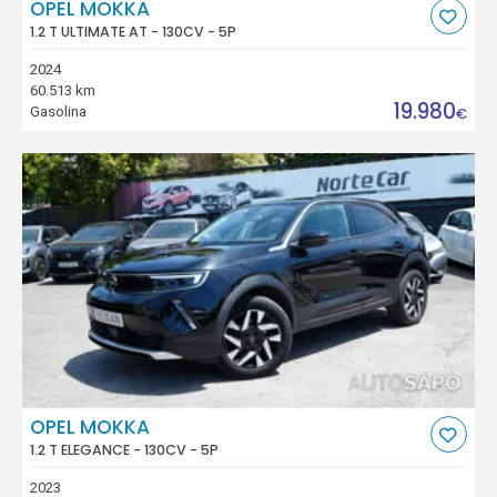
OPEL MOKKA
1.2 T ULTIMATE AT - 130CV - 5P
2024
60.513 km
19.980
Gasolina
€
OPEL MOKKA
1.2 T ELEGANCE - 130CV - 5P
2023