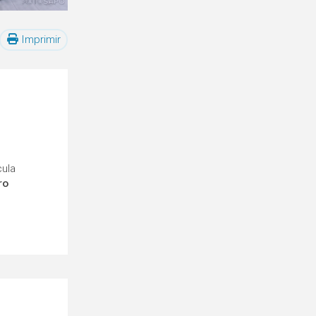
Imprimir
cula
ro