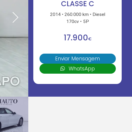
CLASSE C
2014
260.000 km
Diesel
170cv
5P
17.900
€
Enviar Mensagem
WhatsApp