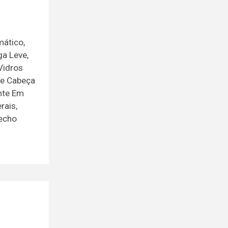
mático,
ga Leve,
Vidros
 de Cabeça
nte Em
rais,
Fecho