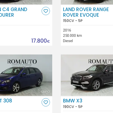
N C4 GRAND
LAND ROVER RANGE
OURER
ROVER EVOQUE
150CV - 5P
2016
250.000 km
17.800
Diesel
€
T 308
BMW X3
190CV - 5P