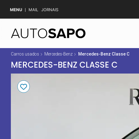
MENU
MAIL
JORNAIS
Carros usados
Mercedes-Benz
Mercedes-Benz Classe C
MERCEDES-BENZ CLASSE C