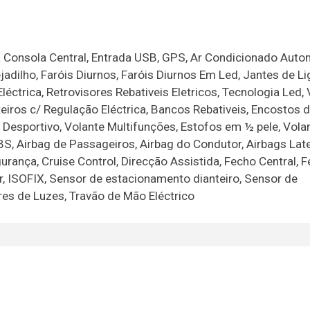
 Consola Central, Entrada USB, GPS, Ar Condicionado Auto
dilho, Faróis Diurnos, Faróis Diurnos Em Led, Jantes de Li
éctrica, Retrovisores Rebativeis Eletricos, Tecnologia Led, 
nteiros c/ Regulação Eléctrica, Bancos Rebativeis, Encostos
Desportivo, Volante Multifunções, Estofos em ½ pele, Vola
BS, Airbag de Passageiros, Airbag do Condutor, Airbags Late
urança, Cruise Control, Direcção Assistida, Fecho Central, 
, ISOFIX, Sensor de estacionamento dianteiro, Sensor de
es de Luzes, Travão de Mão Eléctrico