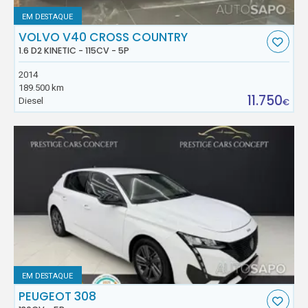
EM DESTAQUE
VOLVO V40 CROSS COUNTRY
1.6 D2 KINETIC - 115CV - 5P
2014
189.500 km
11.750
Diesel
€
EM DESTAQUE
PEUGEOT 308