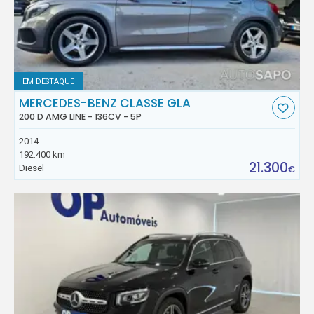
EM DESTAQUE
MERCEDES-BENZ CLASSE GLA
200 D AMG LINE - 136CV - 5P
2014
192.400 km
21.300
Diesel
€