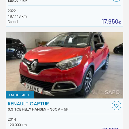
130CV - 5P
2022
187.113 km
17.950
Diesel
€
EM DESTAQUE
RENAULT CAPTUR
0.9 TCE HELLY HANSEN - 90CV - 5P
2014
120.000 km