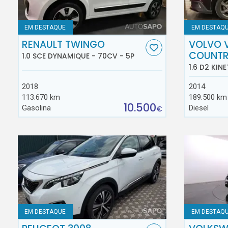
EM DESTAQUE
EM DESTAQ
RENAULT TWINGO
VOLVO 
COUNT
1.0 SCE DYNAMIQUE - 70CV - 5P
1.6 D2 KINE
2018
2014
113.670 km
189.500 km
10.500
Gasolina
Diesel
€
EM DESTAQUE
EM DESTAQ