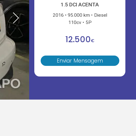
1.5 DCI ACENTA
2016
95.000 km
Diesel
110cv
5P
12.500
€
Enviar Mensagem