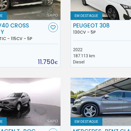
UE
EM DESTAQUE
V40 CROSS
PEUGEOT 308
RY
130CV - 5P
TIC - 115CV - 5P
2022
187.113 km
11.750
Diesel
€
UE
EM DESTAQUE