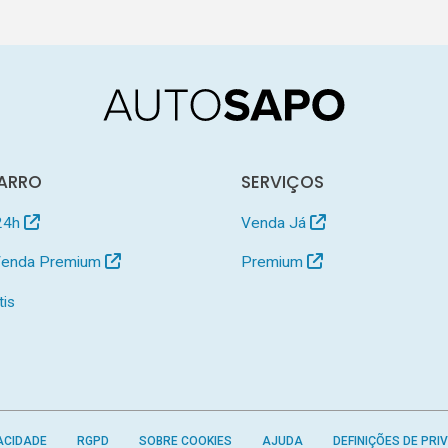
ARRO
SERVIÇOS
24h
Venda Já
 Venda Premium
Premium
tis
ACIDADE
RGPD
SOBRE COOKIES
AJUDA
DEFINIÇÕES DE PRI