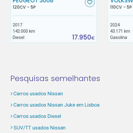
PEUGEOT 3008
VOLKSW
120CV - 5P
110CV - 5P
2017
2024
142.000 km
43.171 km
17.950
Diesel
Gasolina
€
Pesquisas semelhantes
Carros usados Nissan
Carros usados Nissan Juke em Lisboa
Carros usados Diesel
SUV/TT usados Nissan