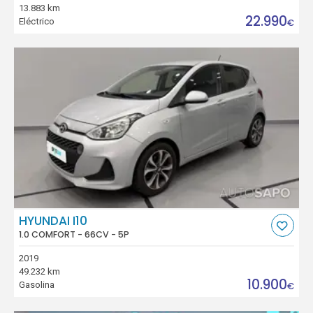
13.883 km
22.990
Eléctrico
€
HYUNDAI I10
1.0 COMFORT - 66CV - 5P
2019
49.232 km
10.900
Gasolina
€