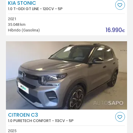
KIA STONIC
1.0 T-GDI GT LINE - 120CV - 5P
2021
35.048 km
16.990
Híbrido (Gasolina)
€
CITROEN C3
1.0 PURETECH CONFORT - 113CV - 5P
2025