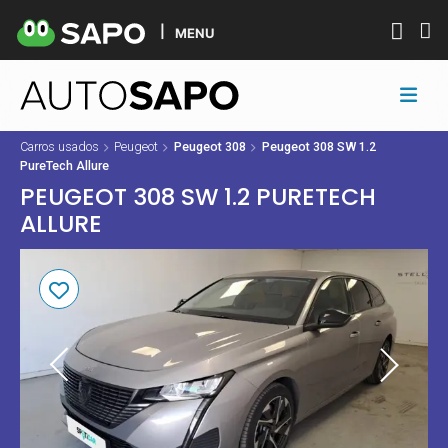
MENU
Carros usados
Peugeot
Peugeot 308
Peugeot 308 SW 1.2
PureTech Allure
PEUGEOT 308 SW 1.2 PURETECH
ALLURE