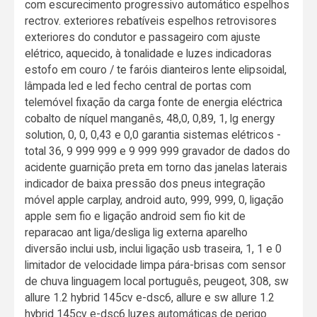
com escurecimento progressivo automático espelhos
rectrov. exteriores rebatíveis espelhos retrovisores
exteriores do condutor e passageiro com ajuste
elétrico, aquecido, à tonalidade e luzes indicadoras
estofo em couro / te faróis dianteiros lente elipsoidal,
lâmpada led e led fecho central de portas com
telemóvel fixação da carga fonte de energia eléctrica
cobalto de níquel manganês, 48,0, 0,89, 1, lg energy
solution, 0, 0, 0,43 e 0,0 garantia sistemas elétricos -
total 36, 9 999 999 e 9 999 999 gravador de dados do
acidente guarnição preta em torno das janelas laterais
indicador de baixa pressão dos pneus integração
móvel apple carplay, android auto, 999, 999, 0, ligação
apple sem fio e ligação android sem fio kit de
reparacao ant liga/desliga lig externa aparelho
diversão inclui usb, inclui ligação usb traseira, 1, 1 e 0
limitador de velocidade limpa pára-brisas com sensor
de chuva linguagem local português, peugeot, 308, sw
allure 1.2 hybrid 145cv e-dsc6, allure e sw allure 1.2
hybrid 145cv e-dsc6 luzes automáticas de perigo