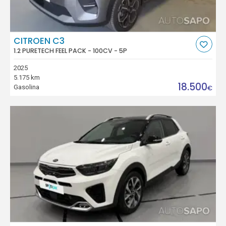
CITROEN C3
1.2 PURETECH FEEL PACK - 100CV - 5P
2025
5.175 km
18.500
Gasolina
€