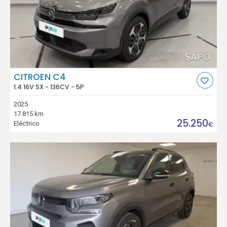
CITROEN C4
1.4 16V SX - 136CV - 5P
2025
17.815 km
25.250
Eléctrico
€