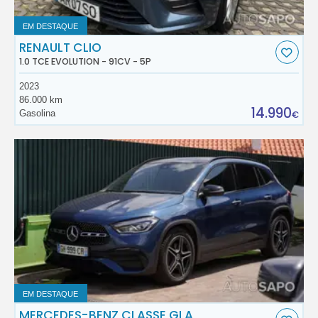
EM DESTAQUE
RENAULT CLIO
1.0 TCE EVOLUTION - 91CV - 5P
2023
86.000 km
14.990
Gasolina
€
EM DESTAQUE
MERCEDES-BENZ CLASSE GLA