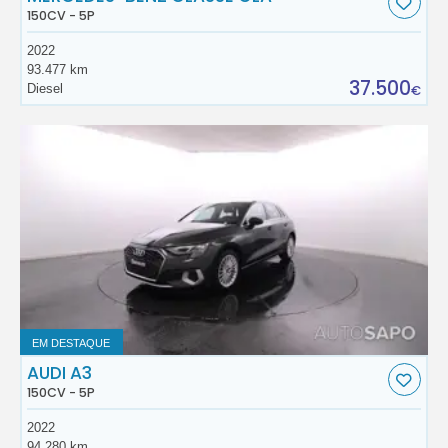
150CV - 5P
2022
93.477 km
37.500
Diesel
€
EM DESTAQUE
AUDI A3
150CV - 5P
2022
94.280 km