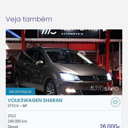
Veja também
EM DESTAQUE
VOLKSWAGEN SHARAN
177CV - 5P
2013
249.000 km
26.000
Diesel
€