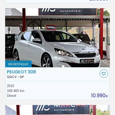
EM DESTAQUE
PEUGEOT 308
120CV - 5P
2015
169.465 km
10.990
Diesel
€