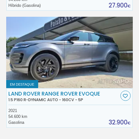
27.900
Híbrido (Gasolina)
€
EM DESTAQUE
LAND ROVER RANGE ROVER EVOQUE
1.5 P160 R-DYNAMIC AUTO - 160CV - 5P
2021
54.600 km
32.900
Gasolina
€