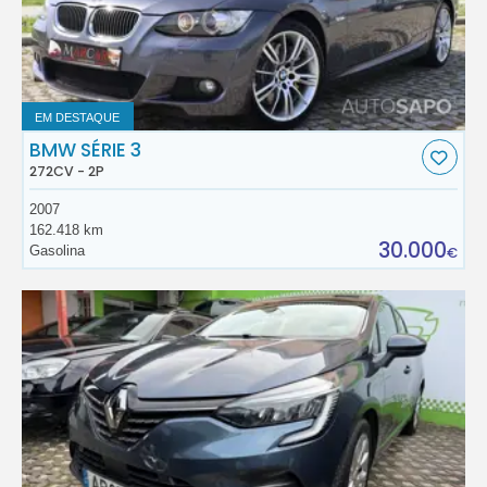
EM DESTAQUE
BMW SÉRIE 3
272CV - 2P
2007
162.418 km
30.000
Gasolina
€