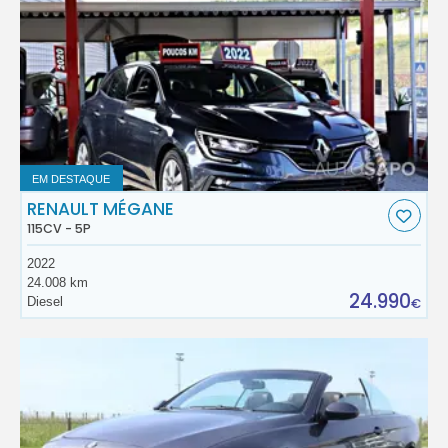
EM DESTAQUE
RENAULT MÉGANE
115CV - 5P
2022
24.008 km
24.990
Diesel
€