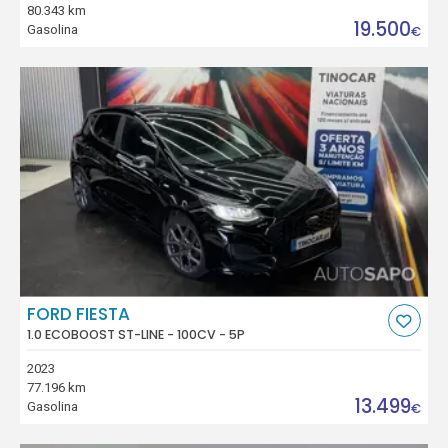
80.343 km
19.500
Gasolina
€
FORD FIESTA
1.0 ECOBOOST ST-LINE - 100CV - 5P
2023
77.196 km
13.499
Gasolina
€