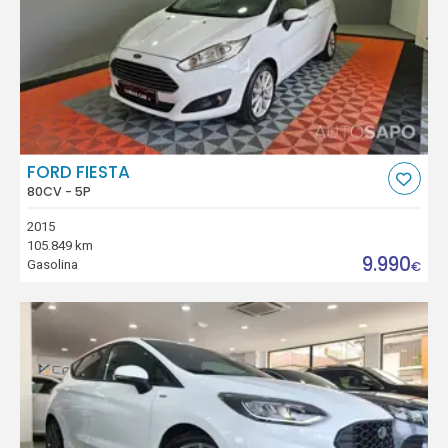
FORD FIESTA
80CV - 5P
2015
105.849 km
9.990
Gasolina
€