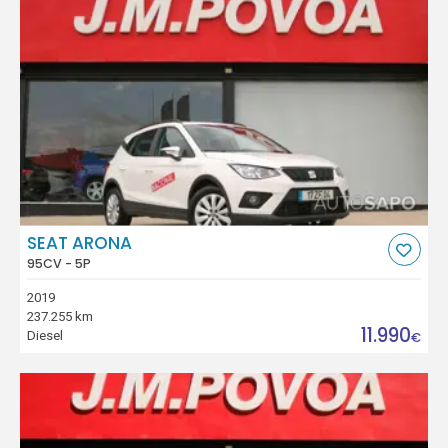
SEAT ARONA
95CV - 5P
2019
237.255 km
11.990
Diesel
€