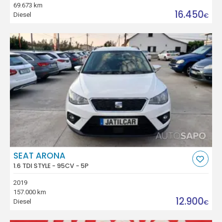
69.673 km
16.450
Diesel
€
SEAT ARONA
1.6 TDI STYLE - 95CV - 5P
2019
157.000 km
12.900
Diesel
€