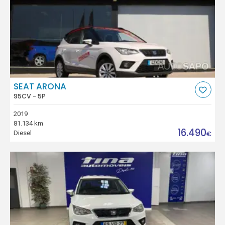
SEAT ARONA
95CV - 5P
2019
81.134 km
16.490
Diesel
€