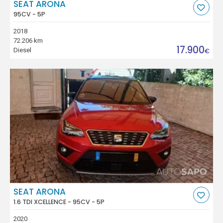
SEAT ARONA
95CV - 5P
2018
72.206 km
17.900
Diesel
€
SEAT ARONA
1.6 TDI XCELLENCE - 95CV - 5P
2020