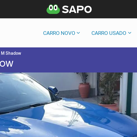
CARRO NOVO
CARRO USADO
k M Shadow
DOW