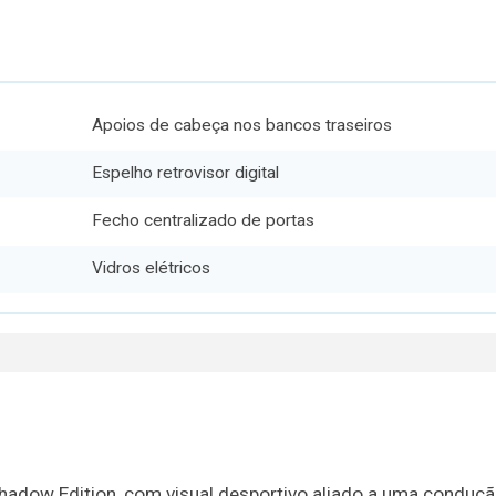
Apoios de cabeça nos bancos traseiros
Espelho retrovisor digital
Fecho centralizado de portas
Vidros elétricos
adow Edition, com visual desportivo aliado a uma conduç