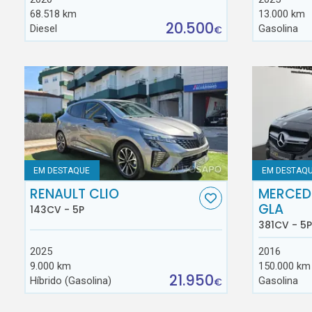
68.518 km
13.000 km
20.500
Diesel
Gasolina
€
EM DESTAQUE
EM DESTAQ
RENAULT CLIO
MERCED
GLA
143CV - 5P
381CV - 5P
2025
2016
9.000 km
150.000 km
21.950
Híbrido (Gasolina)
Gasolina
€