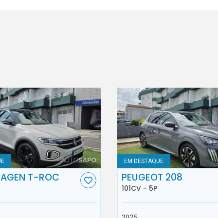
UE
EM DESTAQUE
AGEN T-ROC
PEUGEOT 208
101CV - 5P
2025