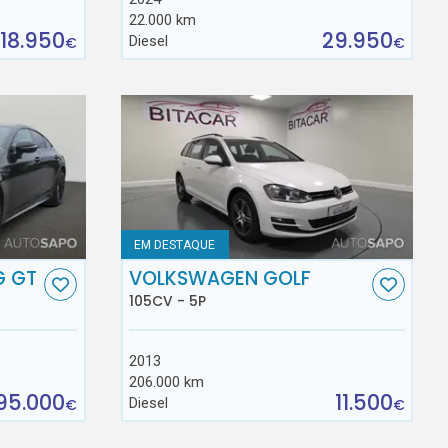
22.000 km
18.950
29.950
Diesel
€
€
EM DESTAQUE
G GT
VOLKSWAGEN GOLF
105CV - 5P
2013
206.000 km
95.000
11.500
Diesel
€
€