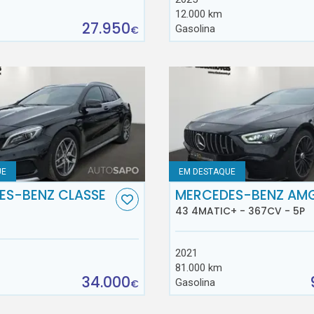
12.000 km
27.950
Gasolina
€
UE
EM DESTAQUE
ES-BENZ CLASSE
MERCEDES-BENZ AM
43 4MATIC+ - 367CV - 5P
2021
81.000 km
34.000
Gasolina
€