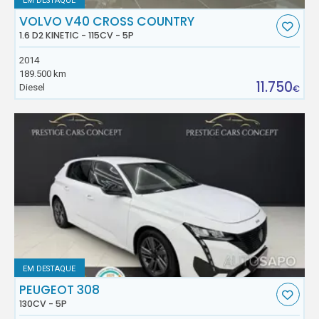
EM DESTAQUE
VOLVO V40 CROSS COUNTRY
1.6 D2 KINETIC - 115CV - 5P
2014
189.500 km
11.750
Diesel
€
EM DESTAQUE
PEUGEOT 308
130CV - 5P