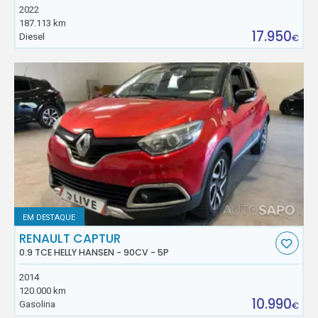
2022
187.113 km
17.950
Diesel
€
EM DESTAQUE
RENAULT CAPTUR
0.9 TCE HELLY HANSEN - 90CV - 5P
2014
120.000 km
10.990
Gasolina
€