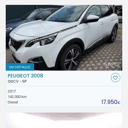
EM DESTAQUE
PEUGEOT 3008
120CV - 5P
2017
142.000 km
17.950
Diesel
€