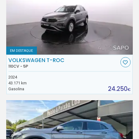
EM DESTAQUE
VOLKSWAGEN T-ROC
110CV - 5P
2024
43.171 km
24.250
Gasolina
€