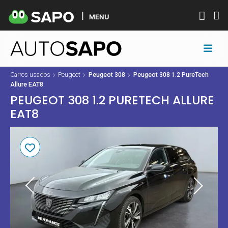
MENU
Carros usados
Peugeot
Peugeot 308
Peugeot 308 1.2 PureTech
Allure EAT8
PEUGEOT 308 1.2 PURETECH ALLURE
EAT8