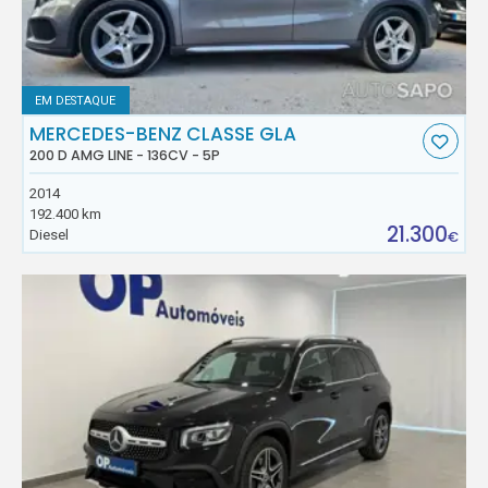
EM DESTAQUE
MERCEDES-BENZ CLASSE GLA
200 D AMG LINE - 136CV - 5P
2014
192.400 km
21.300
Diesel
€