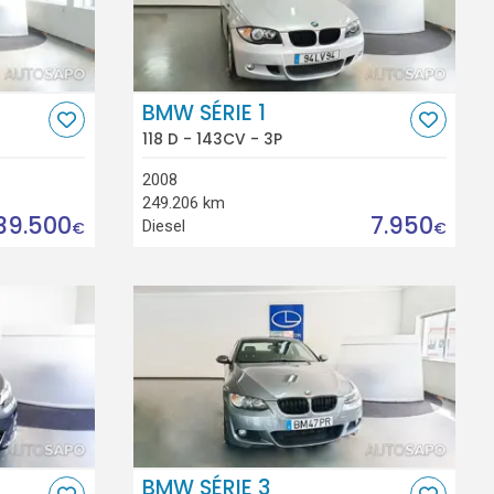
BMW SÉRIE 1
118 D - 143CV - 3P
2008
249.206 km
39.500
7.950
Diesel
€
€
BMW SÉRIE 3