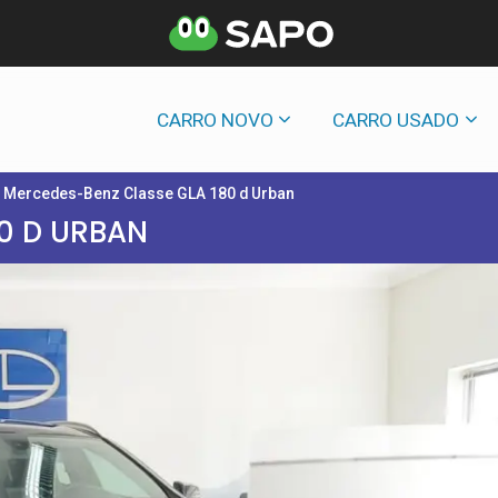
CARRO NOVO
CARRO USADO
Mercedes-Benz Classe GLA 180 d Urban
0 D URBAN