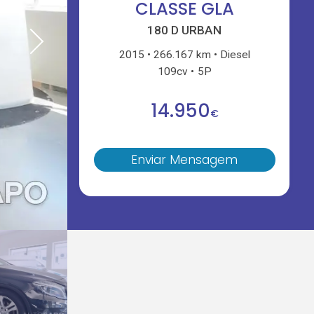
CLASSE GLA
180 D URBAN
2015
266.167 km
Diesel
109cv
5P
14.950
€
Enviar Mensagem