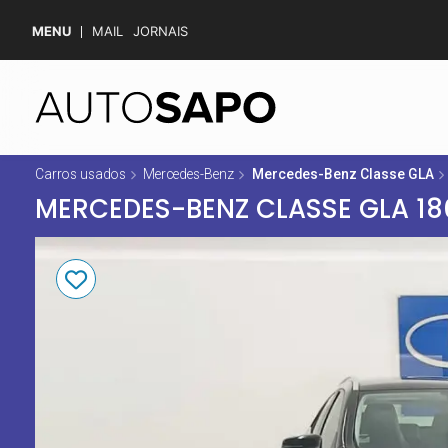
MENU
MAIL
JORNAIS
Carros usados
Mercedes-Benz
Mercedes-Benz Classe GLA
MERCEDES-BENZ CLASSE GLA 18