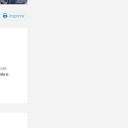
Imprimir
cula
mbro