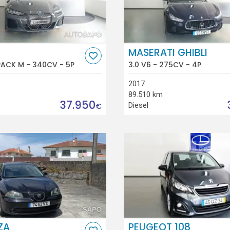
MASERATI GHIBLI
PACK M - 340CV - 5P
3.0 V6 - 275CV - 4P
2017
89.510 km
37.950
Diesel
€
ZA
PEUGEOT 108