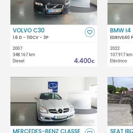
VOLVO C30
BMW I4
1.6 D - 110CV - 3P
EDRIVE40 
2007
2022
348.167 km
107.917 km
4.400
Diesel
Eléctrico
€
MERCEDES-BENZ CLASSE
SEAT IBI