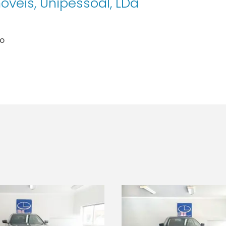
veis, Unipessoal, LDa
lo