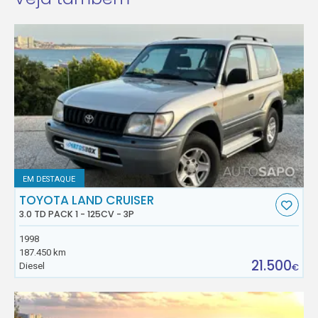
EM DESTAQUE
TOYOTA LAND CRUISER
3.0 TD PACK 1 - 125CV - 3P
1998
187.450 km
21.500
Diesel
€