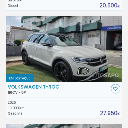
68.518 km
20.500
Diesel
€
EM DESTAQUE
VOLKSWAGEN T-ROC
116CV - 5P
2025
13.000 km
27.950
Gasolina
€