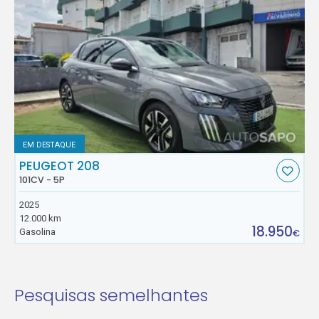
EM DESTAQUE
PEUGEOT 208
101CV - 5P
2025
12.000 km
18.950
Gasolina
€
Pesquisas semelhantes