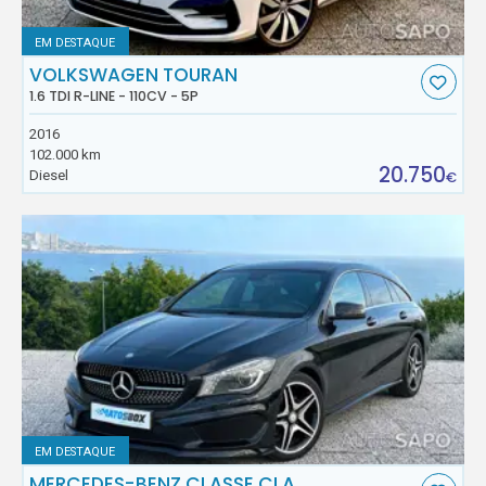
EM DESTAQUE
VOLKSWAGEN TOURAN
1.6 TDI R-LINE - 110CV - 5P
2016
102.000 km
20.750
Diesel
€
EM DESTAQUE
MERCEDES-BENZ CLASSE CLA