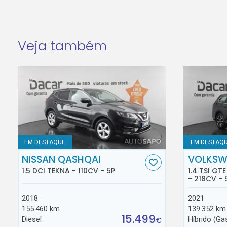
Veja também
EM DESTAQUE
EM DESTAQ
NISSAN QASHQAI
VOLKSW
1.5 DCI TEKNA - 110CV - 5P
1.4 TSI GT
- 218CV - 
2018
2021
155.460 km
139.352 km
15.499
Diesel
Híbrido (Ga
€