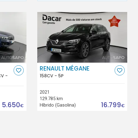
RENAULT MÉGANE
CV -
158CV - 5P
2021
129.785 km
5.650
16.799
Híbrido (Gasolina)
€
€