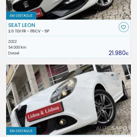
EM DESTAQUE
SEAT LEON
2.0 TDI FR - 115CV - 5P
2022
54.000 km
21.980
Diesel
€
EM DESTAQUE