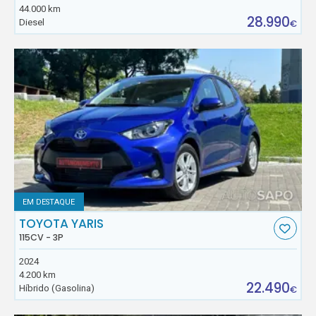
44.000 km
28.990
Diesel
€
EM DESTAQUE
TOYOTA YARIS
115CV - 3P
2024
4.200 km
22.490
Híbrido (Gasolina)
€