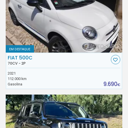
EM DESTAQUE
FIAT 500C
70CV - 2P
2021
112.000 km
9.690
Gasolina
€