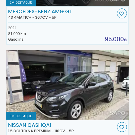
EM DESTAQUE
MERCEDES-BENZ AMG GT
43 4MATIC+ - 367CV - 5P
2021
81.000 km
95.000
Gasolina
€
EM DESTAQUE
NISSAN QASHQAI
1.5 DCI TEKNA PREMIUM - 110CV - 5P