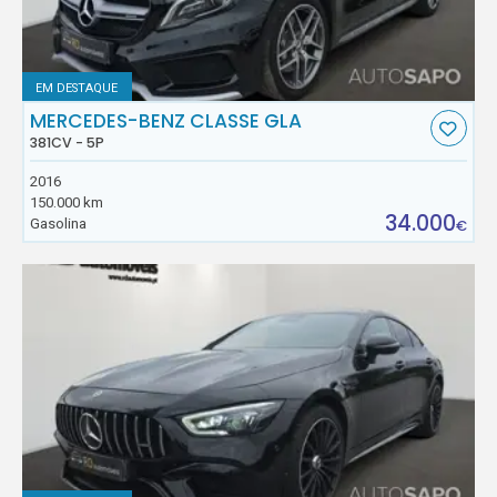
EM DESTAQUE
MERCEDES-BENZ CLASSE GLA
381CV - 5P
2016
150.000 km
34.000
Gasolina
€