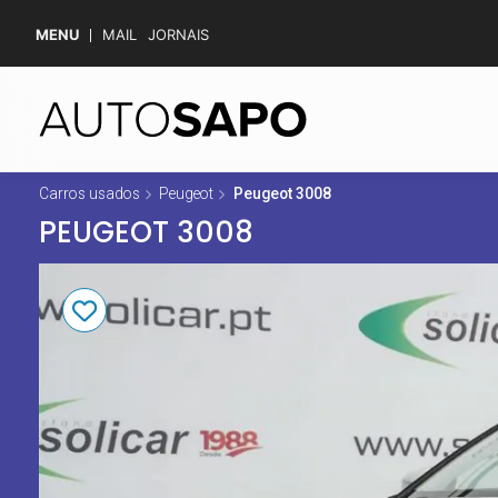
MENU
MAIL
JORNAIS
Carros usados
Peugeot
Peugeot 3008
PEUGEOT 3008