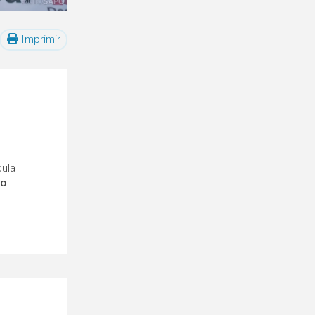
Imprimir
cula
ro