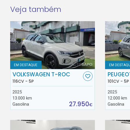
Veja também
EM DESTAQUE
EM DESTAQ
VOLKSWAGEN T-ROC
PEUGEO
116CV - 5P
101CV - 5P
2025
2025
13.000 km
12.000 km
27.950
Gasolina
Gasolina
€