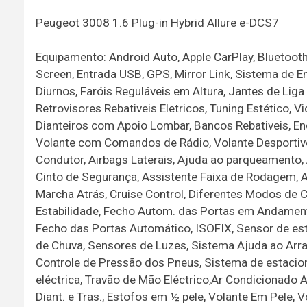
Peugeot 3008 1.6 Plug-in Hybrid Allure e-DCS7
Equipamento: Android Auto, Apple CarPlay, Bluetooth
Screen, Entrada USB, GPS, Mirror Link, Sistema de E
Diurnos, Faróis Reguláveis em Altura, Jantes de Liga 
Retrovisores Rebativeis Eletricos, Tuning Estético,
Dianteiros com Apoio Lombar, Bancos Rebativeis, En
Volante com Comandos de Rádio, Volante Desportivo,
Condutor, Airbags Laterais, Ajuda ao parqueamento, 
Cinto de Segurança, Assistente Faixa de Rodagem, Av
Marcha Atrás, Cruise Control, Diferentes Modos de C
Estabilidade, Fecho Autom. das Portas em Andament
Fecho das Portas Automático, ISOFIX, Sensor de es
de Chuva, Sensores de Luzes, Sistema Ajuda ao Arra
Controle de Pressão dos Pneus, Sistema de estaci
eléctrica, Travão de Mão Eléctrico,Ar Condicionado A
Diant. e Tras., Estofos em ½ pele, Volante Em Pele, 