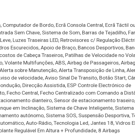
, Computador de Bordo, Ecrã Consola Central, Ecrã Táctil o
ntrada Sem Chave, Sistema de Som, Barras de Tejadilho, Fa
Leve, Luzes Traseiras LED, Retrovisores c/ Regulação Eléctr
 Vidros Escurecidos, Apoio de Braço, Bancos Desportivos, Ba
costos de Cabeça Traseiros, Patilhas de Velocidade no Vola
 Volante Multifunções, ABS, Airbag de Passageiros, Airba
Alerta sobre Manutenção, Alerta Transposição de Linha, Ale
iso de velocidade, Aviso Sinal De Transito, Botão Start, C
ondução, Direcção Assistida, ESP Controle Electrónico de
o, Fecho Central, Fecho Centralizado com Comando a Distâ
tacionamento dianteiro, Sensor de estacionamento traseiro
nque em Inclinação, Sistema de Chave Inteligente, Sistema
onamento autónomo, Sistema SOS, Suspensão Desportiva, T
utomático, Auto-Rádio, Tecnologia Led, Jantes 18, Vidros E
Volante Regulável Em Altura + Profundidade, 8 Airbags