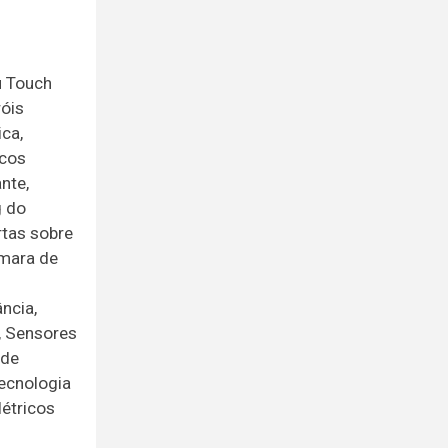
u Touch
róis
ica,
ncos
nte,
g do
rtas sobre
âmara de
ncia,
, Sensores
 de
ecnologia
létricos