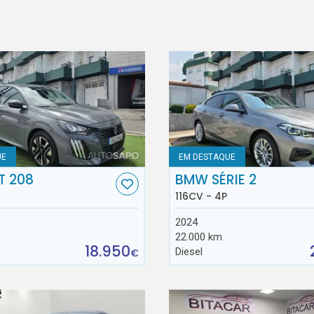
UE
EM DESTAQUE
T 208
BMW SÉRIE 2
116CV - 4P
2024
22.000 km
18.950
Diesel
€