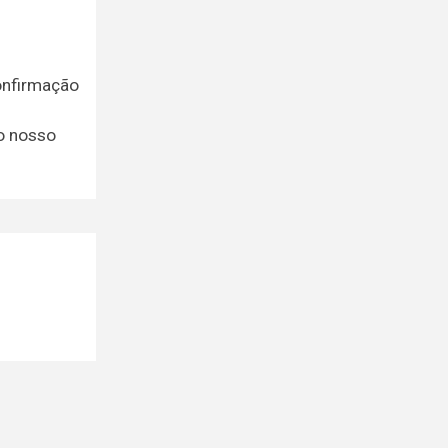
onfirmação
 o nosso