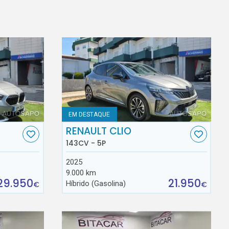
EM DESTAQUE
RENAULT CLIO
143CV - 5P
2025
9.000 km
29.950
21.950
Híbrido (Gasolina)
€
€