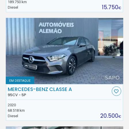
189.750 km
15.750
Diesel
€
EM DESTAQUE
MERCEDES-BENZ CLASSE A
95CV - 5P
2020
68.518 km
20.500
Diesel
€