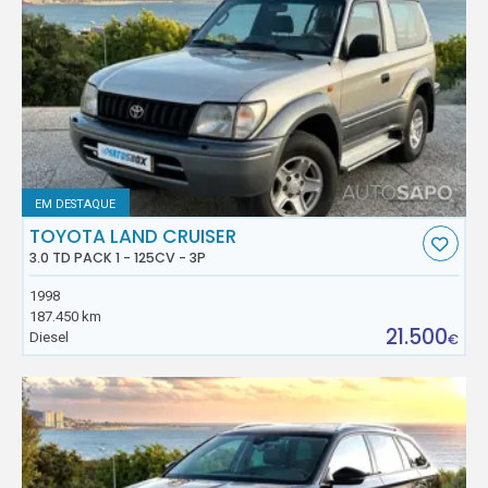
EM DESTAQUE
TOYOTA LAND CRUISER
3.0 TD PACK 1 - 125CV - 3P
1998
187.450 km
21.500
Diesel
€