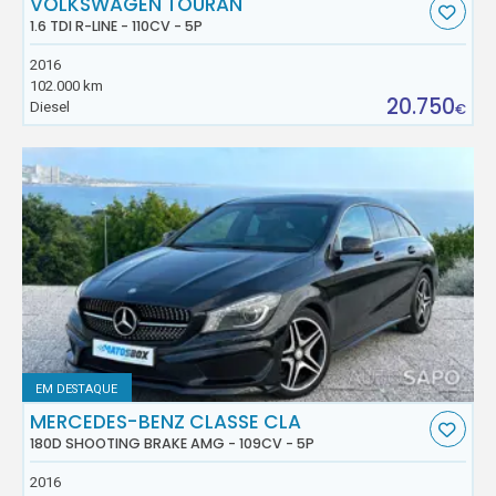
VOLKSWAGEN TOURAN
1.6 TDI R-LINE - 110CV - 5P
2016
102.000 km
20.750
Diesel
€
EM DESTAQUE
MERCEDES-BENZ CLASSE CLA
180D SHOOTING BRAKE AMG - 109CV - 5P
2016