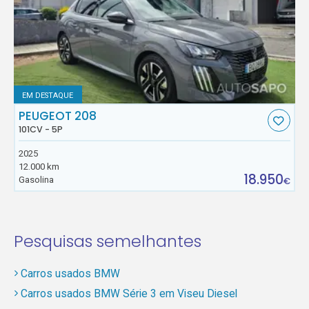
EM DESTAQUE
PEUGEOT 208
101CV - 5P
2025
12.000 km
18.950
Gasolina
€
Pesquisas semelhantes
Carros usados BMW
Carros usados BMW Série 3 em Viseu Diesel