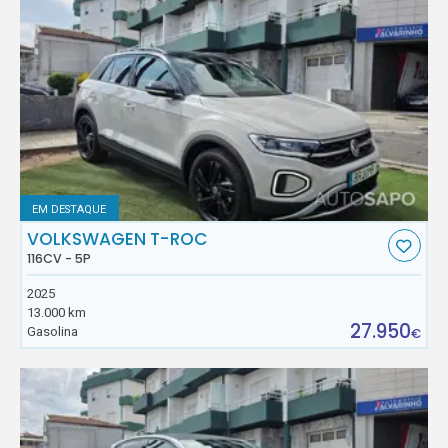
EM DESTAQUE
VOLKSWAGEN T-ROC
116CV - 5P
2025
13.000 km
27.950
Gasolina
€