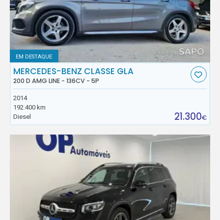
EM DESTAQUE
MERCEDES-BENZ CLASSE GLA
200 D AMG LINE - 136CV - 5P
2014
192.400 km
21.300
Diesel
€