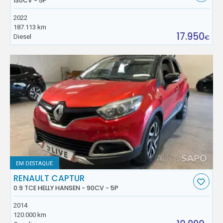
130CV - 5P
2022
187.113 km
17.950
Diesel
€
EM DESTAQUE
RENAULT CAPTUR
0.9 TCE HELLY HANSEN - 90CV - 5P
2014
120.000 km