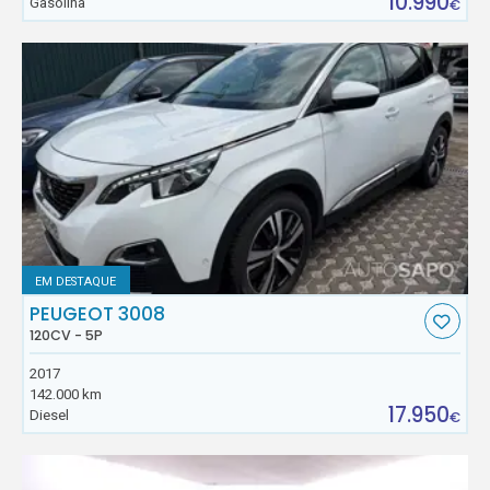
10.990
Gasolina
€
EM DESTAQUE
PEUGEOT 3008
120CV - 5P
2017
142.000 km
17.950
Diesel
€