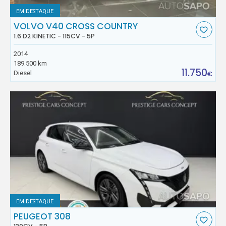
EM DESTAQUE
VOLVO V40 CROSS COUNTRY
1.6 D2 KINETIC - 115CV - 5P
2014
189.500 km
11.750
Diesel
€
EM DESTAQUE
PEUGEOT 308