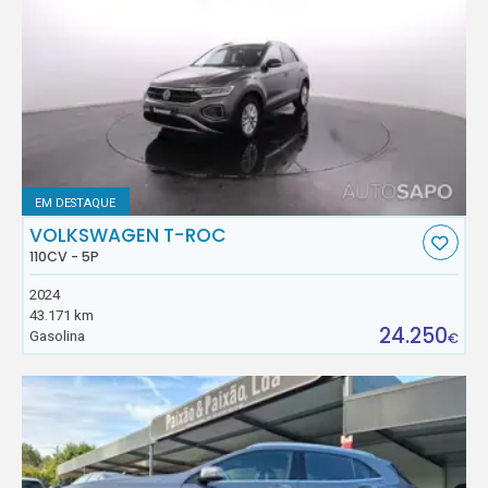
EM DESTAQUE
VOLKSWAGEN T-ROC
110CV - 5P
2024
43.171 km
24.250
Gasolina
€