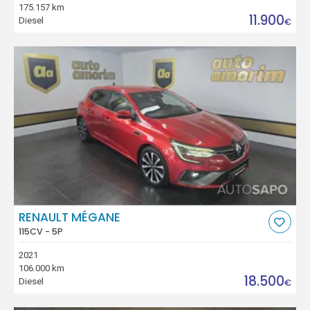
175.157 km
11.900
Diesel
€
RENAULT MÉGANE
115CV - 5P
2021
106.000 km
18.500
Diesel
€