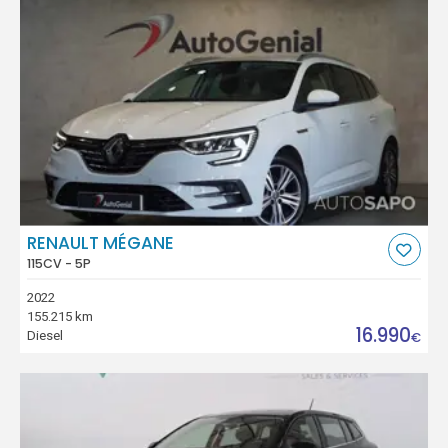
RENAULT MÉGANE
115CV - 5P
2022
155.215 km
16.990
Diesel
€