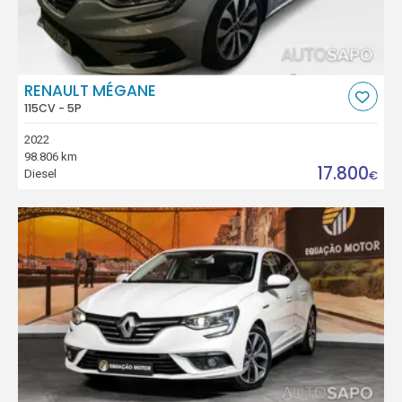
RENAULT MÉGANE
115CV - 5P
2022
98.806 km
17.800
Diesel
€