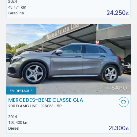
2024
43.171 km
24.250
Gasolina
€
EM DESTAQUE
MERCEDES-BENZ CLASSE GLA
200 D AMG LINE - 136CV - 5P
2014
192.400 km
21.300
Diesel
€