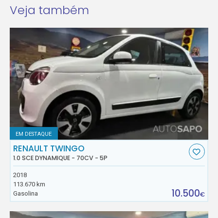
Veja também
EM DESTAQUE
RENAULT TWINGO
1.0 SCE DYNAMIQUE - 70CV - 5P
2018
113.670 km
10.500
Gasolina
€