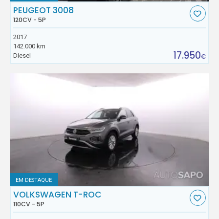
PEUGEOT 3008
120CV - 5P
2017
142.000 km
17.950
Diesel
€
EM DESTAQUE
VOLKSWAGEN T-ROC
110CV - 5P