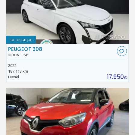
EM DESTAQUE
PEUGEOT 308
130CV - 5P
2022
187.113 km
17.950
Diesel
€