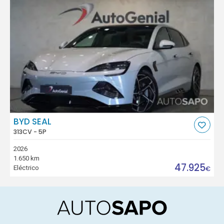
BYD SEAL
313CV - 5P
2026
1.650 km
47.925
Eléctrico
€