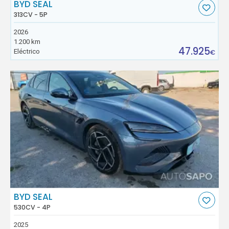
BYD SEAL
313CV - 5P
2026
1.200 km
47.925
Eléctrico
€
BYD SEAL
530CV - 4P
2025