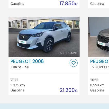
17.850
Gasolina
Gasolina
€
PEUGEOT 2008
PEUGEO
130CV - 5P
1.2 PURETE
2022
2025
9.375 km
8.558 km
21.200
Gasolina
Gasolina
€