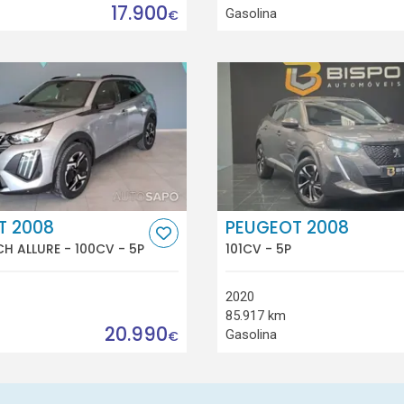
17.900
Gasolina
€
T 2008
PEUGEOT 2008
CH ALLURE - 100CV - 5P
101CV - 5P
2020
85.917 km
20.990
Gasolina
€