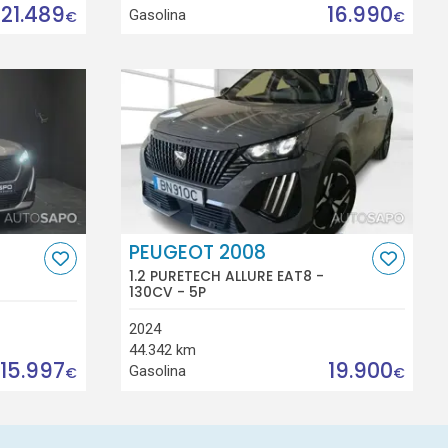
21.489
16.990
Gasolina
€
€
PEUGEOT 2008
1.2 PURETECH ALLURE EAT8 -
130CV - 5P
2024
44.342 km
15.997
19.900
Gasolina
€
€