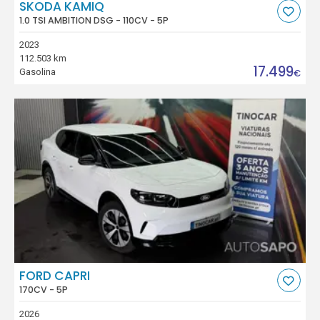
SKODA KAMIQ
1.0 TSI AMBITION DSG - 110CV - 5P
2023
112.503 km
17.499
Gasolina
€
FORD CAPRI
170CV - 5P
2026