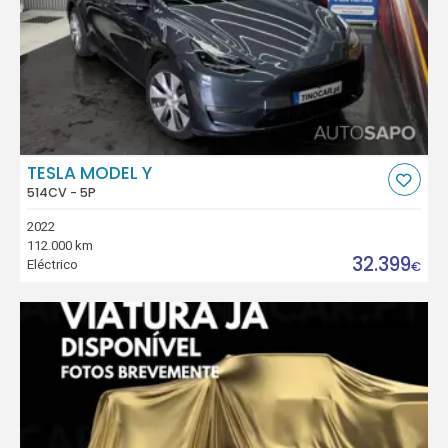
TESLA MODEL Y
514CV - 5P
2022
112.000 km
32.399
Eléctrico
€