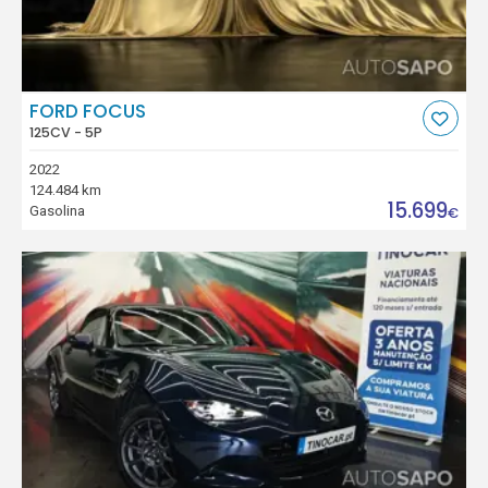
FORD FOCUS
125CV - 5P
2022
124.484 km
15.699
Gasolina
€