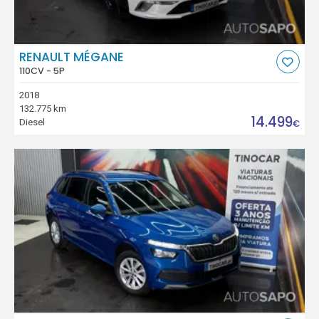
RENAULT MÉGANE
110CV - 5P
2018
132.775 km
14.499
Diesel
€