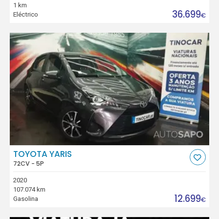
1 km
36.699
Eléctrico
€
TOYOTA YARIS
72CV - 5P
2020
107.074 km
12.699
Gasolina
€