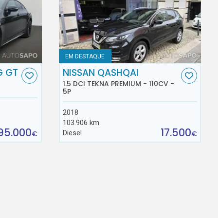
EM DESTAQUE
G GT
NISSAN QASHQAI
1.5 DCI TEKNA PREMIUM - 110CV -
5P
2018
103.906 km
95.000
17.500
Diesel
€
€