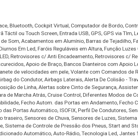
ce, Bluetooth, Cockpit Virtual, Computador de Bordo, Cont
rã Táctil ou Touch Screen, Entrada USB, GPS, GPS via Tlm, L
 de Som, Acabamentos em Alumínio, Barras de Tejadilho, Fa
is Diurnos Em Led, Faróis Reguláveis em Altura, Função Luze
 LED, Retrovisores c/ Anti Encadeamento, Retrovisores c/ R
 Escurecidos, Apoio de Braço, Bancos Dianteiros com Apoio 
Manete de velocidades em pele, Volante com Comandos de R
irbag do Condutor, Airbags Laterais, Alerta De Colisão - Tr
osição de Linha, Alertas sobre Cinto de Segurança, Assiste
ra de Marcha Atrás, Cruise Control, Diferentes Modos de 
tabilidade, Fecho Autom. das Portas em Andamento, Fecho Ce
 das Portas Automático, ISOFIX, Perfil De Condutores, Sen
o traseiro, Sensores de Chuva, Sensores de Luzes, Sistema
e, Sistema de Controle de Pressão dos Pneus, Start and St
ndicionado Automático, Auto-Rádio, Tecnologia Led, Jantes 