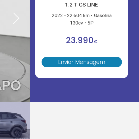
1.2 T GS LINE
2022
22.604 km
Gasolina
130cv
5P
23.990
€
Enviar Mensagem