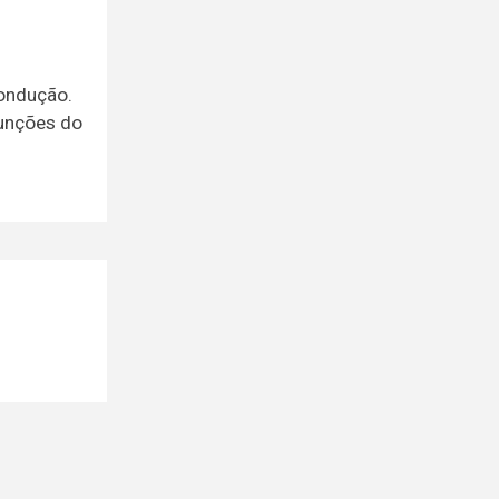
condução.
funções do