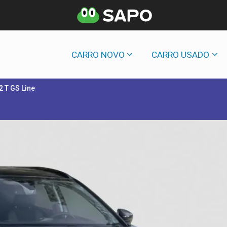
CARRO NOVO
CARRO USADO
2 T GS Line
E