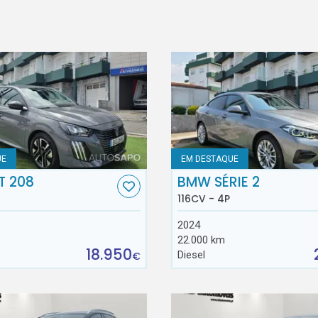
UE
EM DESTAQUE
T 208
BMW SÉRIE 2
116CV - 4P
2024
22.000 km
18.950
Diesel
€