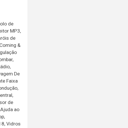
rolo de
eitor MP3,
róis de
s Coming &
egulação
Lombar,
ádio,
avagem De
nte Faixa
Condução,
ntral,
sor de
 Ajuda ao
op,
18, Vidros