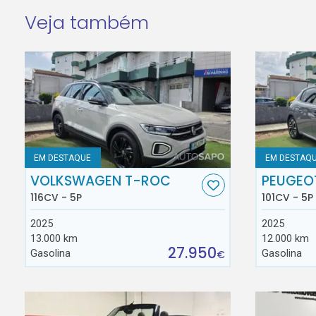
Veja também
EM DESTAQUE
EM DESTAQ
VOLKSWAGEN T-ROC
PEUGEO
116CV - 5P
101CV - 5P
2025
2025
13.000 km
12.000 km
27.950
Gasolina
Gasolina
€