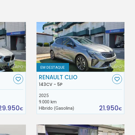
EM DESTAQUE
RENAULT CLIO
143CV - 5P
2025
9.000 km
29.950
21.950
Híbrido (Gasolina)
€
€