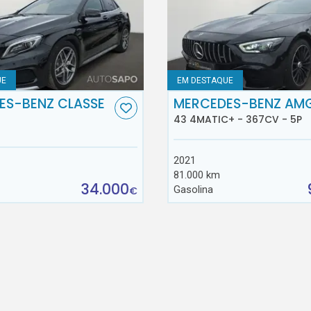
UE
EM DESTAQUE
ES-BENZ CLASSE
MERCEDES-BENZ AM
43 4MATIC+ - 367CV - 5P
2021
81.000 km
34.000
Gasolina
€