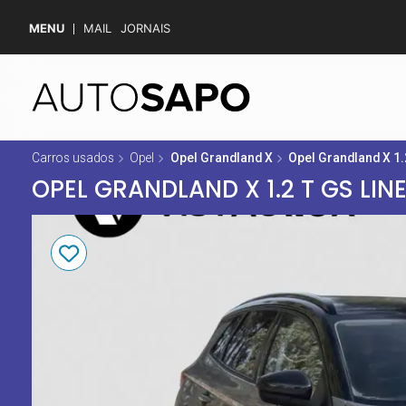
MENU
MAIL
JORNAIS
Carros usados
Opel
Opel Grandland X
Opel Grandland X 1.
OPEL GRANDLAND X 1.2 T GS LIN